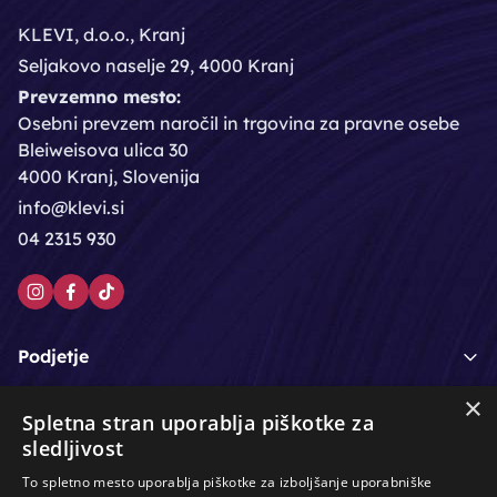
KLEVI, d.o.o., Kranj
Seljakovo naselje 29, 4000 Kranj
Prevzemno mesto:
Osebni prevzem naročil in trgovina za pravne osebe
Bleiweisova ulica 30
4000 Kranj, Slovenija
info@klevi.si
04 2315 930
Podjetje
×
Moj račun
Spletna stran uporablja piškotke za
sledljivost
Podpora strankam
To spletno mesto uporablja piškotke za izboljšanje uporabniške