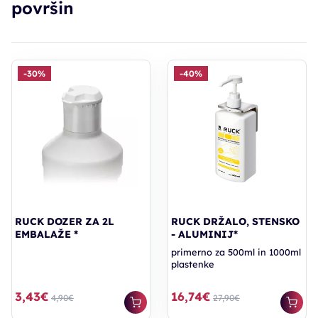
površin
-30%
-40%
RUCK DOZER ZA 2L
RUCK DRŽALO, STENSKO
EMBALAŽE *
- ALUMINIJ*
primerno za 500ml in 1000ml
plastenke
3,43€
16,74€
4,90€
27,90€