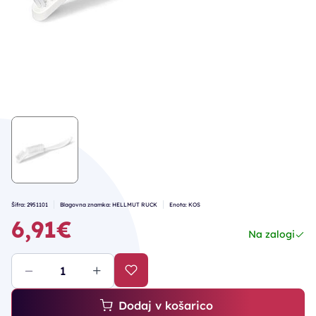
Šifra: 2951101
Blagovna znamka: HELLMUT RUCK
Enota: KOS
6,91€
Na zalogi
Dodaj v košarico