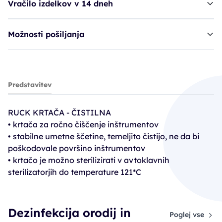
Vračilo izdelkov v 14 dneh
Možnosti pošiljanja
Ruck krtača - čistilna
Predstavitev
6,91€
RUCK KRTAČA - ČISTILNA
• krtača za ročno čiščenje inštrumentov
• stabilne umetne ščetine, temeljito čistijo, ne da bi
poškodovale površino inštrumentov
• krtačo je možno sterilizirati v avtoklavnih
sterilizatorjih do temperature 121*C
Dezinfekcija orodij in
Poglej vse