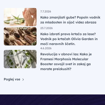
7.7.2026
Kako zmanjšati gube? Popoln vodnik
za mladosten in sijoč videz obraza
23.7.2026
Kako izbrati pravo krtačo za lase?
Vodnik po krtačah Olivia Garden in
moči naravnih ščetin.
4.6.2026
Revolucija v obnovi las: Kako je
Framesi Morphosis Molecular
Booster osvojil svet in zakaj ga
morate preizkusiti?
Poglej vse