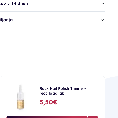
kov v 14 dneh
ljanja
Ruck Nail Polish Thinner-
redčilo za lak
5,50€