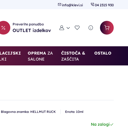
info@klevi.si
04 2315 930
Preverite ponudbo
Moj račun
Seznam želja
OUTLET izdelkov
LACIJSKI
OPREMA
ZA
ČISTOČA &
OSTALO
LKI
SALONE
ZAŠČITA
Blagovna znamka: HELLMUT RUCK
Enota: 10ml
Na zalogi