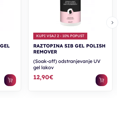
KUPI VSAJ 2 - 10% POPUST
KU
 GEL
RAZTOPINA SIB GEL POLISH
RA
REMOVER
THE
(Soak-off) odstranjevanje UV
Moy
gel lakov
12,90€
4,