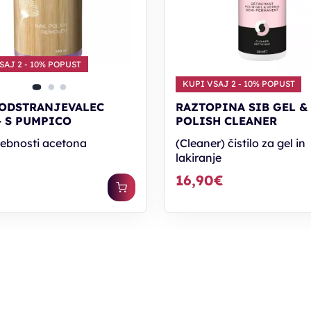
SAJ 2 - 10% POPUST
KUPI VSAJ 2 - 10% POPUST
ODSTRANJEVALEC
RAZTOPINA SIB GEL &
- S PUMPICO
POLISH CLEANER
sebnosti acetona
(Cleaner) čistilo za gel in
lakiranje
16,90€