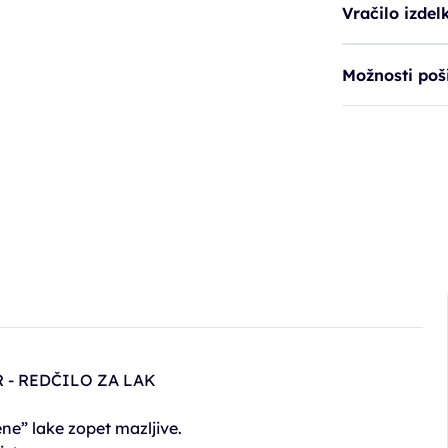
Vračilo izdel
Možnosti poši
 - REDČILO ZA LAK
ene” lake zopet mazljive.