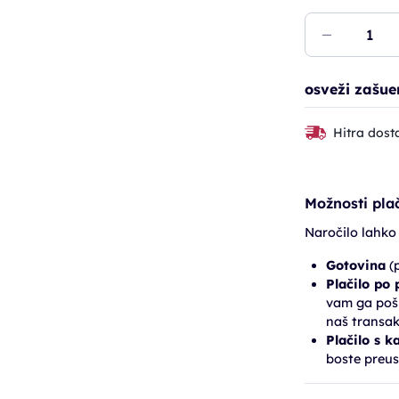
osveži zašue
Hitra dost
Možnosti plač
Naročilo lahko
Gotovina
(p
Plačilo po
vam ga pošl
naš transak
Plačilo s k
boste preus