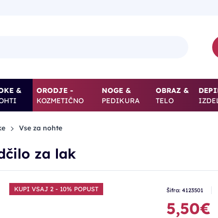
OKE &
ORODJE -
NOGE &
OBRAZ &
DEPI
OHTI
KOZMETIČNO
PEDIKURA
TELO
IZDE
ke
Vse za nohte
dčilo za lak
KUPI VSAJ 2 - 10% POPUST
Šifra: 4123501
5,50€