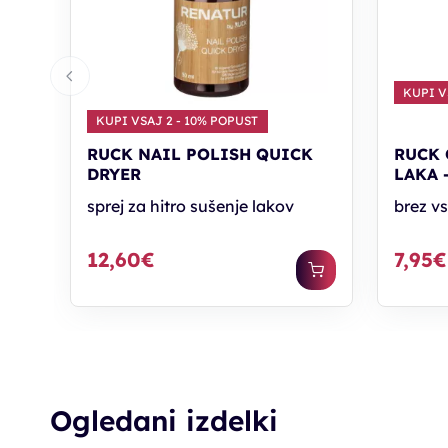
KUPI V
KUPI VSAJ 2 - 10% POPUST
RUCK NAIL POLISH QUICK
RUCK 
DRYER
LAKA 
sprej za hitro sušenje lakov
brez v
12,60€
7,95€
Ogledani izdelki