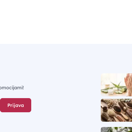
omocijami!
Prijava