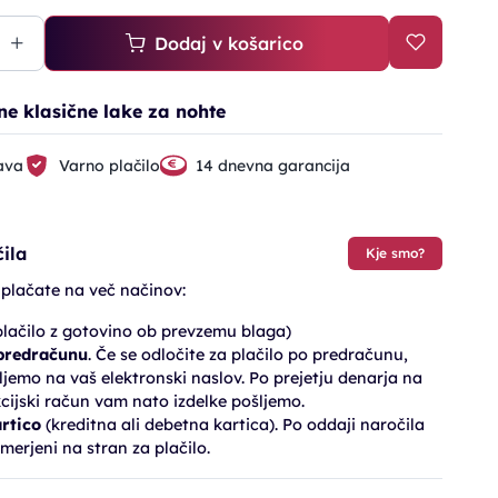
Dodaj v košarico
ne klasične lake za nohte
ava
Varno plačilo
14 dnevna garancija
ila
Kje smo?
 plačate na več načinov:
lačilo z gotovino ob prevzemu blaga)
 predračunu
. Če se odločite za plačilo po predračunu,
jemo na vaš elektronski naslov. Po prejetju denarja na
cijski račun vam nato izdelke pošljemo.
artico
(kreditna ali debetna kartica). Po oddaji naročila
merjeni na stran za plačilo.