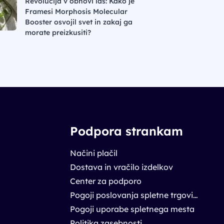
Revolucija v obnovi las: Kako je
Framesi Morphosis Molecular
Booster osvojil svet in zakaj ga
morate preizkusiti?
Podpora strankam
Načini plačil
Dostava in vračilo izdelkov
Center za podporo
Pogoji poslovanja spletne trgovine
Pogoji uporabe spletnega mesta
Politika zasebnosti