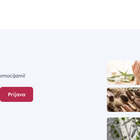
omocijami!
Prijava