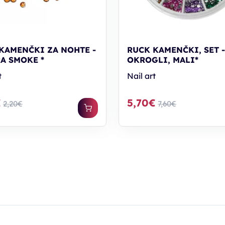
KAMENČKI ZA NOHTE -
RUCK KAMENČKI, SET 
A SMOKE *
OKROGLI, MALI*
t
Nail art
€
5,70€
2,20€
7,60€