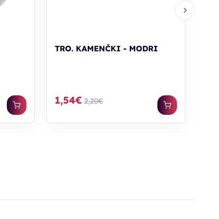
-
TRO. KAMENČKI - MODRI
1,54€
2,20€