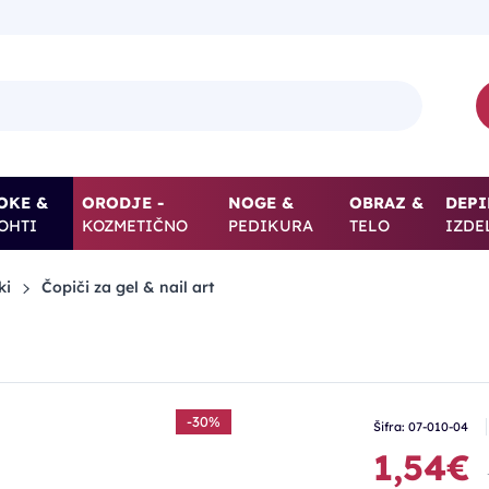
OKE &
ORODJE -
NOGE &
OBRAZ &
DEPI
OHTI
KOZMETIČNO
PEDIKURA
TELO
IZDE
ki
Čopiči za gel & nail art
-30%
Šifra: 07-010-04
1,54€