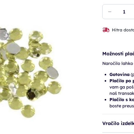
Hitra dost
Možnosti plač
Naročilo lahko
Gotovina
(p
Plačilo po
vam ga pošl
naš transak
Plačilo s k
boste preus
Vračilo izdel