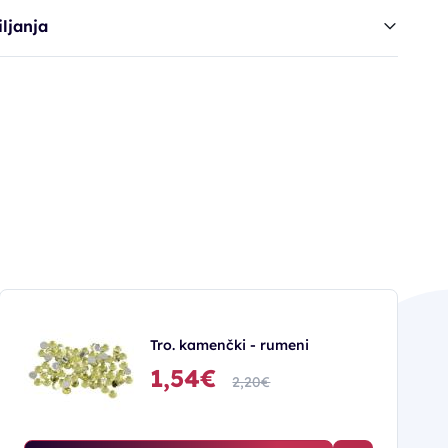
ljanja
Tro. kamenčki - rumeni
1,54€
2,20€