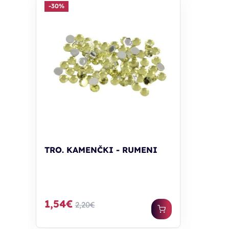
-30%
TRO. KAMENČKI - RUMENI
1,54€
2,20€