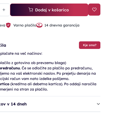
Dodaj v košarico
ava
Varno plačilo
14 dnevna garancija
ila
Kje smo?
 plačate na več načinov:
lačilo z gotovino ob prevzemu blaga)
 predračunu
. Če se odločite za plačilo po predračunu,
jemo na vaš elektronski naslov. Po prejetju denarja na
cijski račun vam nato izdelke pošljemo.
artico
(kreditna ali debetna kartica). Po oddaji naročila
merjeni na stran za plačilo.
kov v 14 dneh