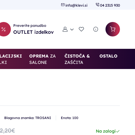
info@klevi.si
04 2315 930
Preverite ponudbo
Moj račun
Seznam želja
OUTLET izdelkov
LACIJSKI
OPREMA
ZA
ČISTOČA &
OSTALO
LKI
SALONE
ZAŠČITA
Blagovna znamka: TROSANI
Enota: 100
2,20€
Na zalogi