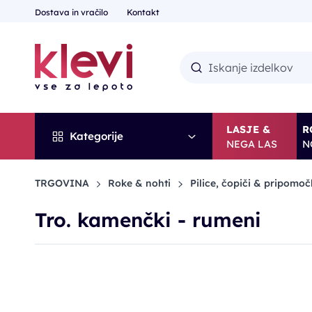
Dostava in vračilo
Kontakt
LASJE &
R
Kategorije
NEGA LAS
N
TRGOVINA
Roke & nohti
Pilice, čopiči & pripomoč
Tro. kamenčki - rumeni