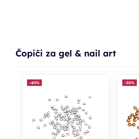
Čopiči za gel & nail art
-40%
-30%