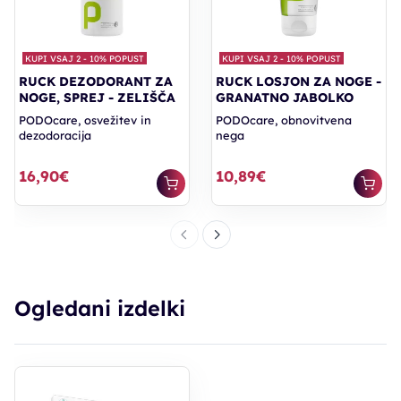
KUPI VSAJ 2 - 10% POPUST
KUPI VSAJ 2 - 10% POPUST
RUCK DEZODORANT ZA
RUCK LOSJON ZA NOGE -
NOGE, SPREJ - ZELIŠČA
GRANATNO JABOLKO
PODOcare, osvežitev in
PODOcare, obnovitvena
dezodoracija
nega
16,90€
10,89€
Ogledani izdelki