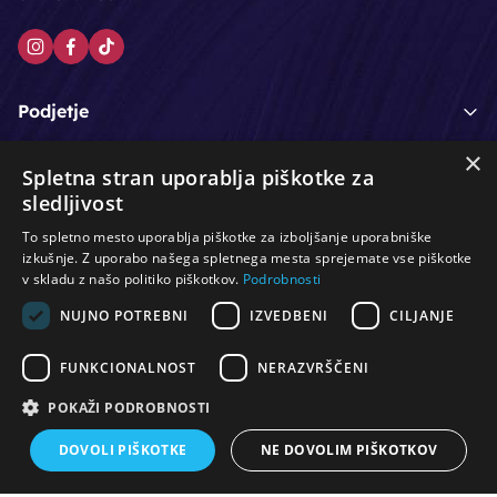
Podjetje
×
Moj račun
Spletna stran uporablja piškotke za
sledljivost
Podpora strankam
To spletno mesto uporablja piškotke za izboljšanje uporabniške
izkušnje. Z uporabo našega spletnega mesta sprejemate vse piškotke
v skladu z našo politiko piškotkov.
Podrobnosti
NUJNO POTREBNI
IZVEDBENI
CILJANJE
/
/
/
Lasje & nega las
Roke & nohti
Orodje - kozmetično
/
/
/
Noge & pedikura
Obraz & telo
Depilacijski izdelki
FUNKCIONALNOST
NERAZVRŠČENI
/
/
Oprema za salone
Čistoča & zaščita
Ostalo
POKAŽI PODROBNOSTI
DOVOLI PIŠKOTKE
NE DOVOLIM PIŠKOTKOV
© Vse pravice pridržane. Produkcija:
PNV d.o.o.