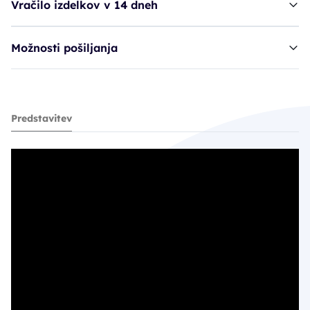
Vračilo izdelkov v 14 dneh
Možnosti pošiljanja
Ruck obliž, okluzivni - 15 x 15 cm
Predstavitev
12,70€