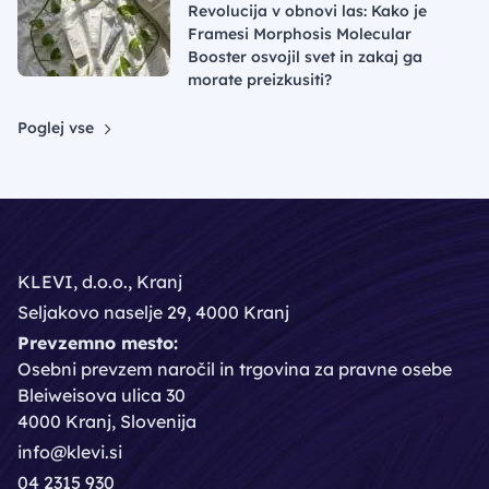
Revolucija v obnovi las: Kako je
Framesi Morphosis Molecular
Booster osvojil svet in zakaj ga
morate preizkusiti?
Poglej vse
KLEVI, d.o.o., Kranj
Seljakovo naselje 29, 4000 Kranj
Prevzemno mesto:
Osebni prevzem naročil in trgovina za pravne osebe
Bleiweisova ulica 30
4000 Kranj, Slovenija
info@klevi.si
04 2315 930