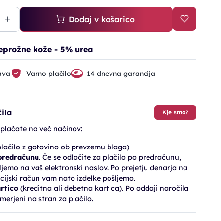
Dodaj v košarico
eprožne kože - 5% urea
ava
Varno plačilo
14 dnevna garancija
ila
Kje smo?
 plačate na več načinov:
lačilo z gotovino ob prevzemu blaga)
 predračunu
. Če se odločite za plačilo po predračunu,
jemo na vaš elektronski naslov. Po prejetju denarja na
cijski račun vam nato izdelke pošljemo.
artico
(kreditna ali debetna kartica). Po oddaji naročila
merjeni na stran za plačilo.