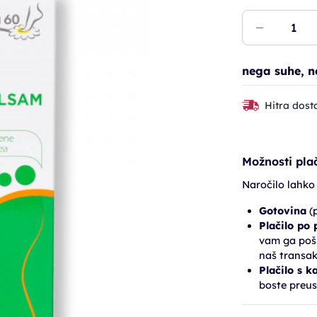
nega suhe, n
Hitra dost
Možnosti plač
Naročilo lahko
Gotovina
(p
Plačilo po
vam ga pošl
naš transak
Plačilo s k
boste preus