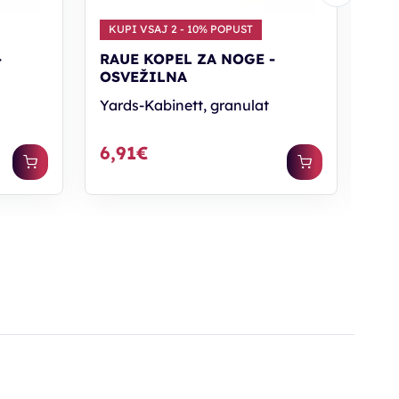
KUPI VSAJ 2 - 10% POPUST
-
RAUE KOPEL ZA NOGE -
RA
OSVEŽILNA
OS
Yards-Kabinett, granulat
Yar
6,91€
16