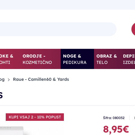
OKE &
ORODJE -
NOGE &
OBRAZ &
DEPI
OHTI
KOZMETIČNO
PEDIKURA
TELO
IZDE
og
Raue - Camillen60 & Yards
S
KUPI VSAJ 2 - 10% POPUST
Šifra: 080052
8,95€