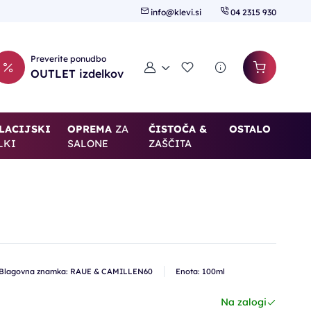
info@klevi.si
04 2315 930
Preverite ponudbo
Moj račun
Seznam želja
OUTLET izdelkov
LACIJSKI
OPREMA
ZA
ČISTOČA &
OSTALO
LKI
SALONE
ZAŠČITA
Blagovna znamka: RAUE & CAMILLEN60
Enota: 100ml
Na zalogi