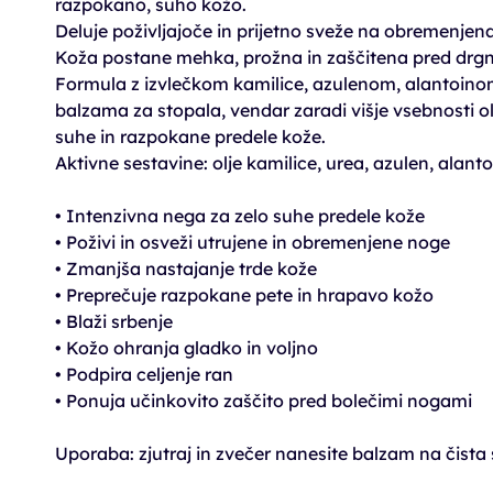
razpokano, suho kožo.
Deluje poživljajoče in prijetno sveže na obremenjena
Koža postane mehka, prožna in zaščitena pred drgn
Formula z izvlečkom kamilice, azulenom, alantoin
balzama za stopala, vendar zaradi višje vsebnosti ol
suhe in razpokane predele kože.
Aktivne sestavine: olje kamilice, urea, azulen, alanto
• Intenzivna nega za zelo suhe predele kože
• Poživi in osveži utrujene in obremenjene noge
• Zmanjša nastajanje trde kože
• Preprečuje razpokane pete in hrapavo kožo
• Blaži srbenje
• Kožo ohranja gladko in voljno
• Podpira celjenje ran
• Ponuja učinkovito zaščito pred bolečimi nogami
Uporaba: zjutraj in zvečer nanesite balzam na čista