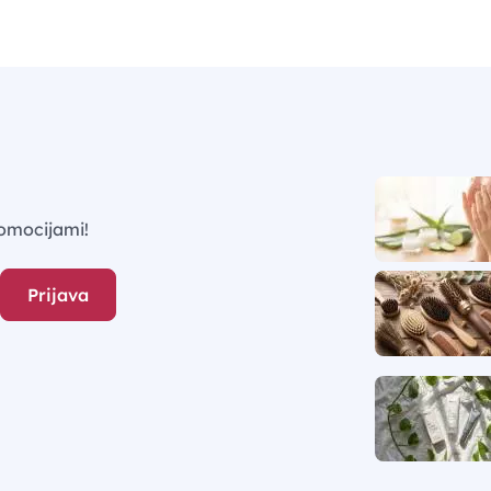
omocijami!
Prijava