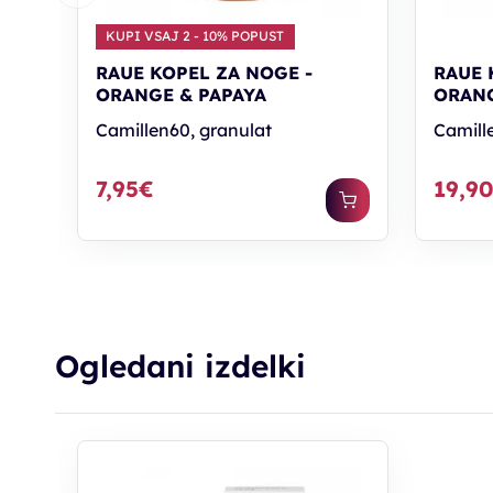
KUPI VSAJ 2 - 10% POPUST
RAUE KOPEL ZA NOGE -
RAUE 
ORANGE & PAPAYA
ORANG
Camillen60, granulat
Camill
7,95€
19,9
Ogledani izdelki