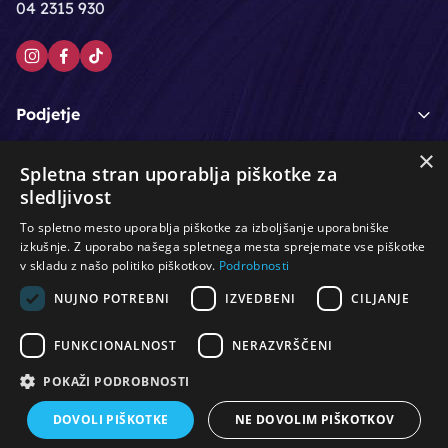
04 2315 930
Podjetje
×
Moj račun
Spletna stran uporablja piškotke za
sledljivost
Podpora strankam
To spletno mesto uporablja piškotke za izboljšanje uporabniške
izkušnje. Z uporabo našega spletnega mesta sprejemate vse piškotke
v skladu z našo politiko piškotkov.
Podrobnosti
NUJNO POTREBNI
IZVEDBENI
CILJANJE
/
/
/
Lasje & nega las
Roke & nohti
Orodje - kozmetično
/
/
/
Noge & pedikura
Obraz & telo
Depilacijski izdelki
FUNKCIONALNOST
NERAZVRŠČENI
/
/
Oprema za salone
Čistoča & zaščita
Ostalo
POKAŽI PODROBNOSTI
DOVOLI PIŠKOTKE
NE DOVOLIM PIŠKOTKOV
© Vse pravice pridržane. Produkcija:
PNV d.o.o.