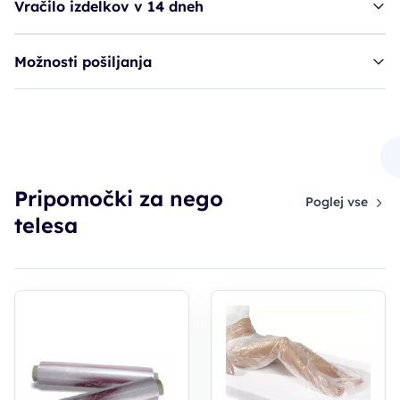
Vračilo izdelkov v 14 dneh
Možnosti pošiljanja
folija CPM povijanje - 160 x 200 cm
19,90€
Pripomočki za nego
Poglej vse
telesa