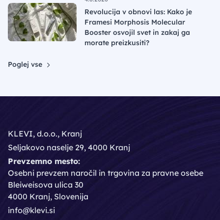
Revolucija v obnovi las: Kako je
Framesi Morphosis Molecular
Booster osvojil svet in zakaj ga
morate preizkusiti?
Poglej vse
KLEVI, d.o.o., Kranj
Seljakovo naselje 29, 4000 Kranj
Prevzemno mesto:
Osebni prevzem naročil in trgovina za pravne osebe
Bleiweisova ulica 30
4000 Kranj, Slovenija
info@klevi.si