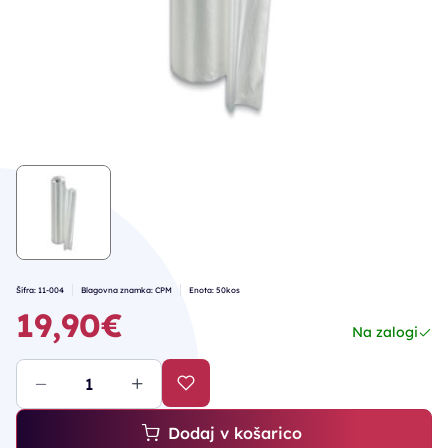
Šifra: 11-004
Blagovna znamka: CPM
Enota: 50kos
19,90€
Na zalogi
Dodaj v košarico