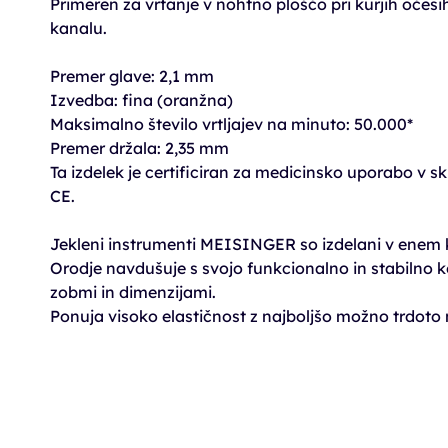
Primeren za vrtanje v nohtno ploščo pri kurjih očes
kanalu.
Premer glave: 2,1 mm
Izvedba: fina (oranžna)
Maksimalno število vrtljajev na minuto: 50.000*
Premer držala: 2,35 mm
Ta izdelek je certificiran za medicinsko uporabo v s
CE.
Jekleni instrumenti MEISINGER so izdelani v enem k
Orodje navdušuje s svojo funkcionalno in stabilno k
zobmi in dimenzijami.
Ponuja visoko elastičnost z najboljšo možno trdoto m