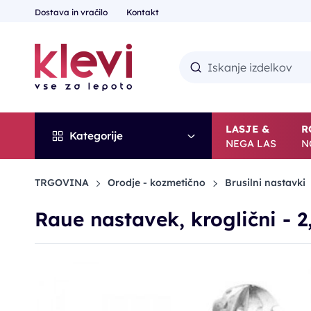
Dostava in vračilo
Kontakt
LASJE &
R
Kategorije
NEGA LAS
N
TRGOVINA
Orodje - kozmetično
Brusilni nastavki
Raue nastavek, kroglični - 
-10%
POPUST