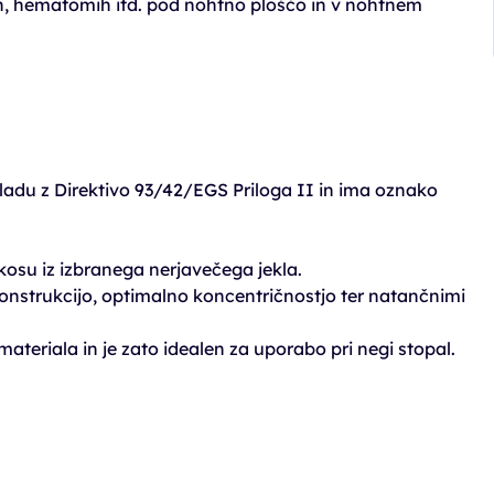
ih, hematomih itd. pod nohtno ploščo in v nohtnem
kladu z Direktivo 93/42/EGS Priloga II in ima oznako
osu iz izbranega nerjavečega jekla.
onstrukcijo, optimalno koncentričnostjo ter natančnimi
ateriala in je zato idealen za uporabo pri negi stopal.