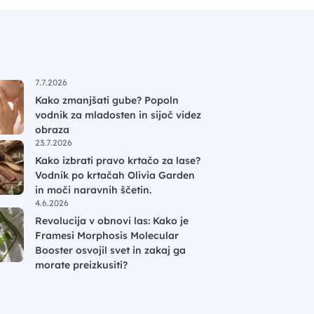
7.7.2026
Kako zmanjšati gube? Popoln
vodnik za mladosten in sijoč videz
obraza
23.7.2026
Kako izbrati pravo krtačo za lase?
Vodnik po krtačah Olivia Garden
in moči naravnih ščetin.
4.6.2026
Revolucija v obnovi las: Kako je
Framesi Morphosis Molecular
Booster osvojil svet in zakaj ga
morate preizkusiti?