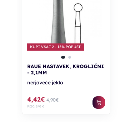
KUPI VSAJ 2 - 15% POPUST
RAUE NASTAVEK, KROGLIČNI
- 2,1MM
nerjaveče jeklo
4,42€
4,90€
PC30: 3,93 €