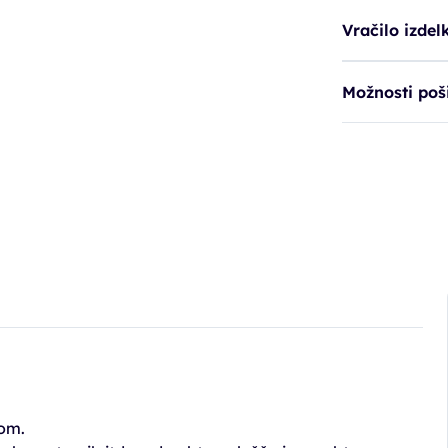
Vračilo izdel
Možnosti poši
zom.