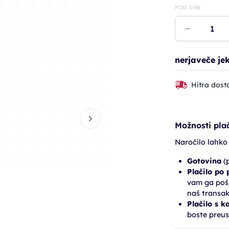
PC30: 3,93€
nerjaveče je
Hitra dost
Možnosti plač
Naročilo lahko
Gotovina
(p
Plačilo po
vam ga pošl
naš transak
Plačilo s k
boste preus