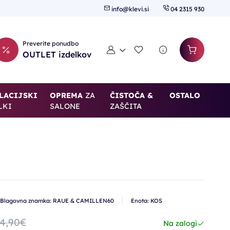
info@klevi.si
04 2315 930
Preverite ponudbo
Moj račun
Seznam želja
OUTLET izdelkov
LACIJSKI
OPREMA
ZA
ČISTOČA &
OSTALO
LKI
SALONE
ZAŠČITA
Blagovna znamka: RAUE & CAMILLEN60
Enota: KOS
4,90€
Na zalogi