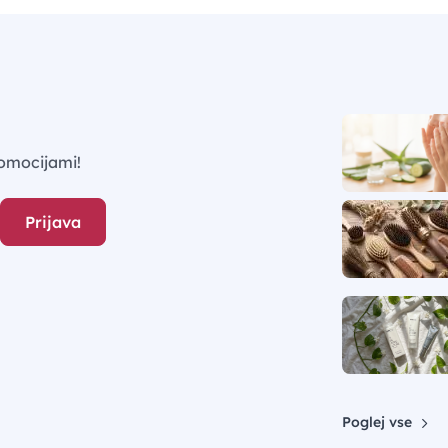
omocijami!
Prijava
Poglej vse