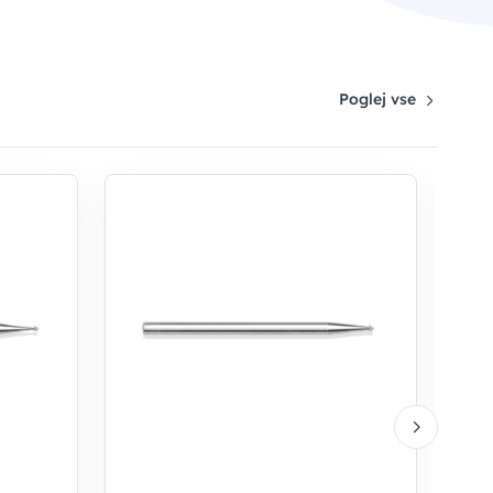
Poglej vse
RU
VEL
ner
6,