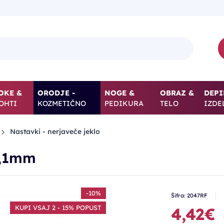
OKE &
ORODJE -
NOGE &
OBRAZ &
DEPI
OHTI
KOZMETIČNO
PEDIKURA
TELO
IZDE
Nastavki - nerjaveče jeklo
2,1mm
-10%
Šifra: 2047RF
KUPI VSAJ 2 - 15% POPUST
4,42€