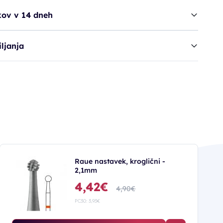
kov v 14 dneh
ljanja
Raue nastavek, kroglični -
2,1mm
4,42€
4,90€
PC30: 3,93€