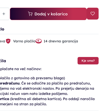
Dodaj v košarico
klo
ava
Varno plačilo
14 dnevna garancija
ila
Kje smo?
 plačate na več načinov:
lačilo z gotovino ob prevzemu blaga)
 predračunu
. Če se odločite za plačilo po predračunu,
jemo na vaš elektronski naslov. Po prejetju denarja na
cijski račun vam nato izdelke pošljemo.
artico
(kreditna ali debetna kartica). Po oddaji naročila
merjeni na stran za plačilo.