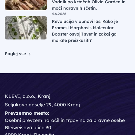
Vodnik po krtačah Olivia Garden in
moči naravnih ščetin.
4.6.2026
Revolucija v obnovi las: Kako je
Framesi Morphosis Molecular
Booster osvojil svet in zakaj ga
morate preizkusiti?
Poglej vse
KLEVI, d.o.o., Kranj
Seljakovo naselje 29, 4000 Kranj
Prevzemno mesto:
Osebni prevzem naročil in trgovina za pravne osebe
Bleiweisova ulica 30
4000 Kranj, Slovenija