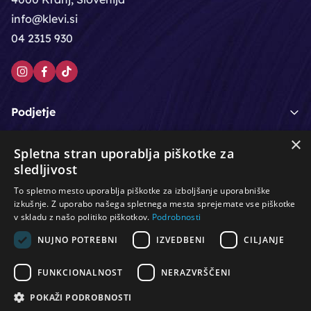
info@klevi.si
04 2315 930
Podjetje
×
Moj račun
Spletna stran uporablja piškotke za
sledljivost
Podpora strankam
To spletno mesto uporablja piškotke za izboljšanje uporabniške
izkušnje. Z uporabo našega spletnega mesta sprejemate vse piškotke
v skladu z našo politiko piškotkov.
Podrobnosti
NUJNO POTREBNI
IZVEDBENI
CILJANJE
/
/
/
Lasje & nega las
Roke & nohti
Orodje - kozmetično
/
/
/
Noge & pedikura
Obraz & telo
Depilacijski izdelki
FUNKCIONALNOST
NERAZVRŠČENI
/
/
Oprema za salone
Čistoča & zaščita
Ostalo
POKAŽI PODROBNOSTI