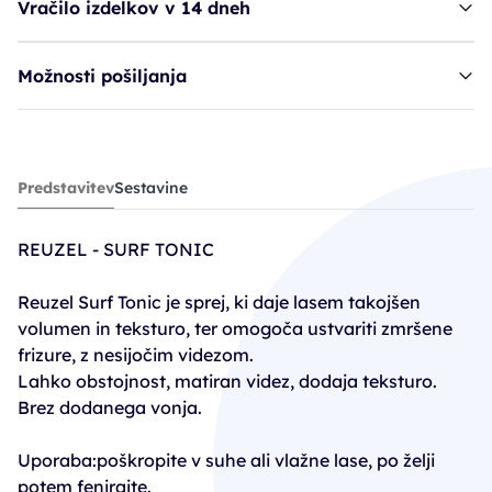
Vračilo izdelkov v 14 dneh
Možnosti pošiljanja
sprej REU Surf Tonic
Predstavitev
Sestavine
17,95€
REUZEL - SURF TONIC
Reuzel Surf Tonic je sprej, ki daje lasem takojšen
volumen in teksturo, ter omogoča ustvariti zmršene
frizure, z nesijočim videzom.
Lahko obstojnost, matiran videz, dodaja teksturo.
Brez dodanega vonja.
Uporaba:poškropite v suhe ali vlažne lase, po želji
potem fenirajte.