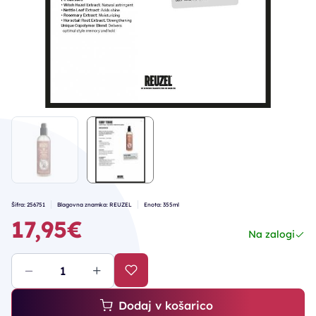
Šifra: 256751
Blagovna znamka: REUZEL
Enota: 355ml
17,95€
Na zalogi
Dodaj v košarico