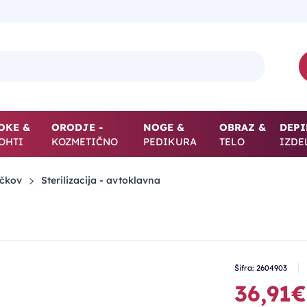
OKE &
ORODJE -
NOGE &
OBRAZ &
DEPI
OHTI
KOZMETIČNO
PEDIKURA
TELO
IZDE
očkov
Sterilizacija - avtoklavna
Šifra: 2604903
36,91€