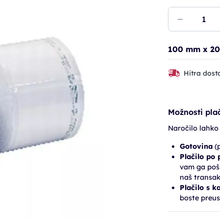
100 mm x 2
Hitra dost
Možnosti plač
Naročilo lahko
Gotovina
(p
Plačilo po
vam ga pošl
naš transak
Plačilo s k
boste preus