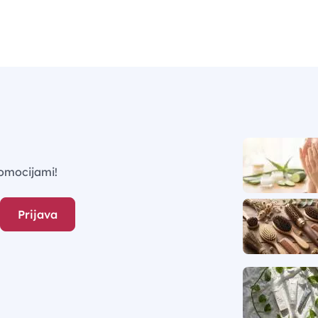
omocijami!
Prijava