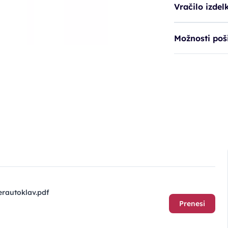
Vračilo izdel
Možnosti poši
erautoklav.pdf
Prenesi