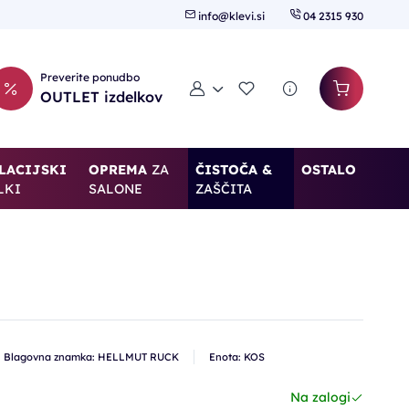
info@klevi.si
04 2315 930
Preverite ponudbo
Moj račun
Seznam želja
OUTLET izdelkov
LACIJSKI
OPREMA
ZA
ČISTOČA &
OSTALO
LKI
SALONE
ZAŠČITA
Blagovna znamka: HELLMUT RUCK
Enota: KOS
Na zalogi