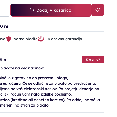
Dodaj v košarico
00 m
ava
Varno plačilo
14 dnevna garancija
ila
Kje smo?
 plačate na več načinov:
lačilo z gotovino ob prevzemu blaga)
 predračunu
. Če se odločite za plačilo po predračunu,
jemo na vaš elektronski naslov. Po prejetju denarja na
cijski račun vam nato izdelke pošljemo.
artico
(kreditna ali debetna kartica). Po oddaji naročila
merjeni na stran za plačilo.