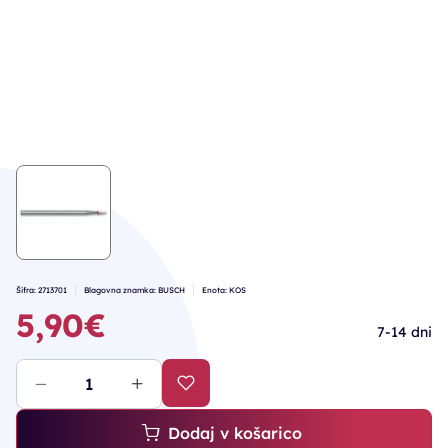
Šifra: 2713701
Blagovna znamka: BUSCH
Enota: KOS
5,90€
7-14 dni
Dodaj v košarico