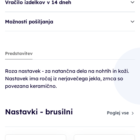
Vračilo izdelkov v 14 dneh
Možnosti pošiljanja
Ruck nastavek, 646ROSA vel. 018
Predstavitev
5,90€
Roza nastavek - za natančna dela na nohtih in koži.
Nastavek ima ročaj iz nerjavečega jekla, zrnca so
povezana keramično.
Nastavki - brusilni
Poglej vse