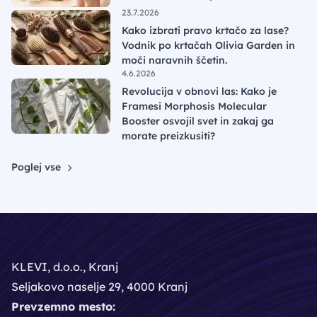
23.7.2026
Kako izbrati pravo krtačo za lase?
Vodnik po krtačah Olivia Garden in
moči naravnih ščetin.
4.6.2026
Revolucija v obnovi las: Kako je
Framesi Morphosis Molecular
Booster osvojil svet in zakaj ga
morate preizkusiti?
Poglej vse
KLEVI, d.o.o., Kranj
Seljakovo naselje 29, 4000 Kranj
Prevzemno mesto: