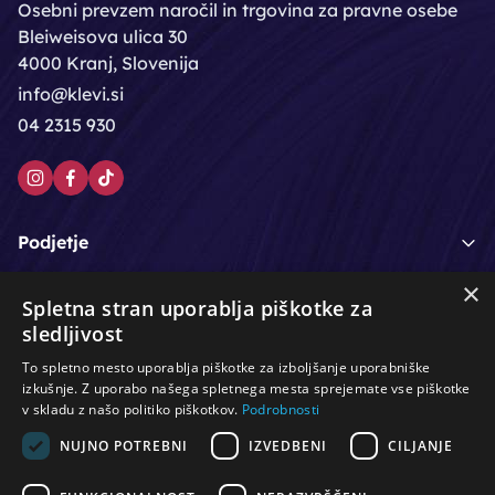
Osebni prevzem naročil in trgovina za pravne osebe
Bleiweisova ulica 30
4000 Kranj, Slovenija
info@klevi.si
04 2315 930
Podjetje
×
Moj račun
Spletna stran uporablja piškotke za
sledljivost
Podpora strankam
To spletno mesto uporablja piškotke za izboljšanje uporabniške
izkušnje. Z uporabo našega spletnega mesta sprejemate vse piškotke
v skladu z našo politiko piškotkov.
Podrobnosti
NUJNO POTREBNI
IZVEDBENI
CILJANJE
/
/
/
Lasje & nega las
Roke & nohti
Orodje - kozmetično
/
/
/
Noge & pedikura
Obraz & telo
Depilacijski izdelki