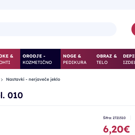
OKE &
ORODJE -
NOGE &
OBRAZ &
DEPI
OHTI
KOZMETIČNO
PEDIKURA
TELO
IZDE
Nastavki - nerjaveče jeklo
l. 010
Šifra: 2721510
6,20€