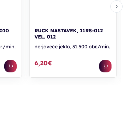
010
RUCK NASTAVEK, 11RS-012
RU
VEL. 012
VEL
r./min.
nerjaveče jeklo, 31.500 obr./min.
ner
6,20€
6,