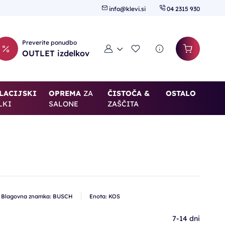
info@klevi.si
04 2315 930
Preverite ponudbo
Moj račun
Seznam želja
OUTLET izdelkov
LACIJSKI
OPREMA
ZA
ČISTOČA &
OSTALO
LKI
SALONE
ZAŠČITA
Blagovna znamka: BUSCH
Enota: KOS
7-14 dni