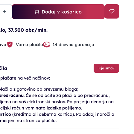
Dodaj v košarico
lo, 37.500 obr./min.
ava
Varno plačilo
14 dnevna garancija
ila
Kje smo?
 plačate na več načinov:
lačilo z gotovino ob prevzemu blaga)
 predračunu
. Če se odločite za plačilo po predračunu,
jemo na vaš elektronski naslov. Po prejetju denarja na
cijski račun vam nato izdelke pošljemo.
artico
(kreditna ali debetna kartica). Po oddaji naročila
merjeni na stran za plačilo.