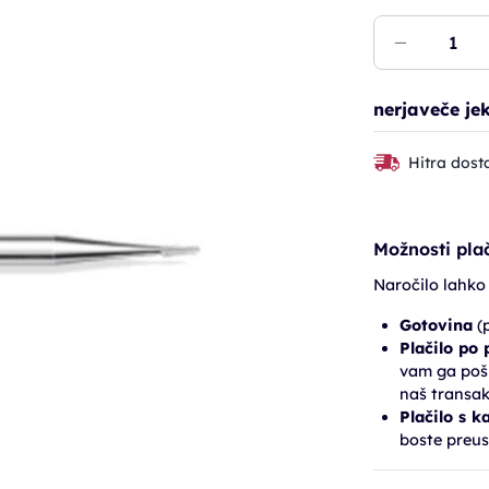
nerjaveče jek
Hitra dost
Možnosti plač
Naročilo lahko
Gotovina
(p
Plačilo po
vam ga pošl
naš transak
Plačilo s k
boste preus