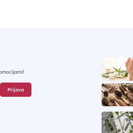
omocijami!
Prijava