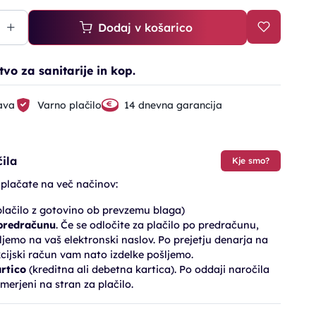
Dodaj v košarico
stvo za sanitarije in kop.
ava
Varno plačilo
14 dnevna garancija
ila
Kje smo?
 plačate na več načinov:
lačilo z gotovino ob prevzemu blaga)
 predračunu
. Če se odločite za plačilo po predračunu,
jemo na vaš elektronski naslov. Po prejetju denarja na
cijski račun vam nato izdelke pošljemo.
artico
(kreditna ali debetna kartica). Po oddaji naročila
merjeni na stran za plačilo.