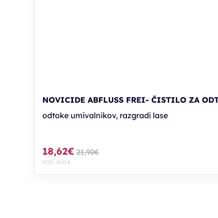
NOVICIDE ABFLUSS FREI- ČISTILO ZA OD
odtoke umivalnikov, razgradi lase
18,62€
21,90€
PC30: 15,32 €