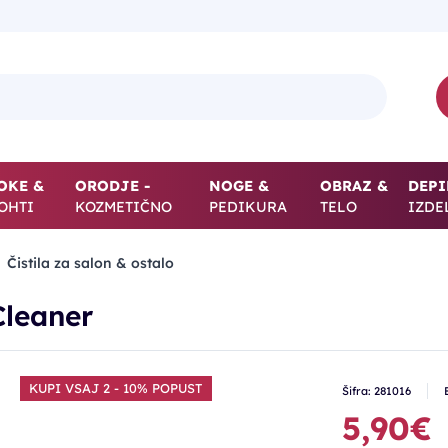
OKE &
ORODJE -
NOGE &
OBRAZ &
DEPI
OHTI
KOZMETIČNO
PEDIKURA
TELO
IZDE
Čistila za salon & ostalo
Cleaner
KUPI VSAJ 2 - 10% POPUST
Šifra: 281016
5,90€