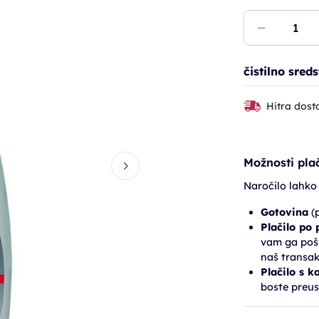
čistilno sred
Hitra dost
Možnosti plač
Naročilo lahko
Gotovina
(p
Plačilo po
vam ga pošl
naš transak
Plačilo s k
boste preus