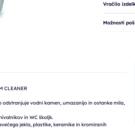
Vračilo izdel
Možnosti poši
M CLEANER
ično odstranjuje vodni kamen, umazanijo in ostanke mila,
mivalnikov in WC školjk.
večega jekla, plastike, keramike in kromiranih