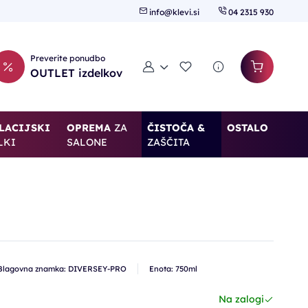
info@klevi.si
04 2315 930
Preverite ponudbo
Moj račun
Seznam želja
OUTLET izdelkov
LACIJSKI
OPREMA
ZA
ČISTOČA &
OSTALO
LKI
SALONE
ZAŠČITA
Blagovna znamka: DIVERSEY-PRO
Enota: 750ml
Na zalogi