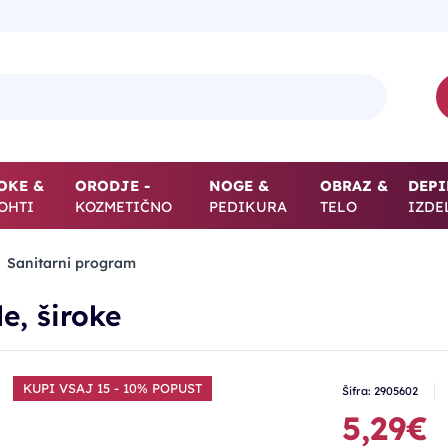
OKE &
ORODJE -
NOGE &
OBRAZ &
DEPI
OHTI
KOZMETIČNO
PEDIKURA
TELO
IZDE
Sanitarni program
e, široke
KUPI VSAJ 15 - 10% POPUST
Šifra: 2905602
5,29€