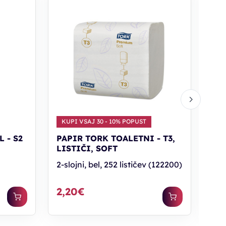
KUPI VSAJ 30 - 10% POPUST
 - S2
PAPIR TORK TOALETNI - T3,
PO
LISTIČI, SOFT
ČI
2-slojni, bel, 252 lističev (122200)
doz
2,20€
35
PC30: 