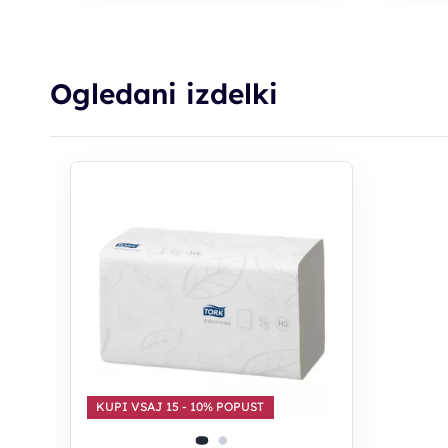
*Popust
sešteva
Ogledani izdelki
KUPI VSAJ 15 - 10% POPUST