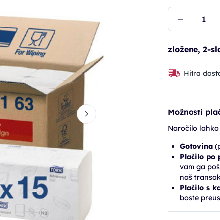
zložene, 2-sl
Hitra dost
Možnosti plač
Naročilo lahko
Gotovina
(p
Plačilo po
vam ga pošl
naš transak
Plačilo s k
boste preus