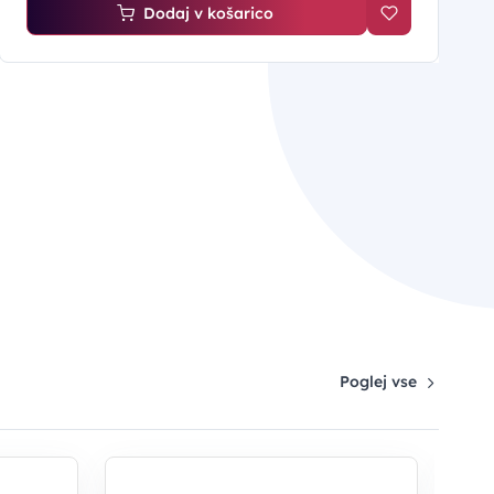
Dodaj v košarico
Poglej vse
-1