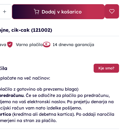
Dodaj v košarico
ojne, cik-cak (121002)
ava
Varno plačilo
14 dnevna garancija
ila
Kje smo?
 plačate na več načinov:
lačilo z gotovino ob prevzemu blaga)
 predračunu
. Če se odločite za plačilo po predračunu,
jemo na vaš elektronski naslov. Po prejetju denarja na
cijski račun vam nato izdelke pošljemo.
artico
(kreditna ali debetna kartica). Po oddaji naročila
merjeni na stran za plačilo.