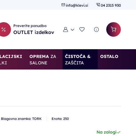
info@klevi.si
04 2315 930
Preverite ponudbo
Moj račun
Seznam želja
OUTLET izdelkov
LACIJSKI
OPREMA
ZA
ČISTOČA &
OSTALO
LKI
SALONE
ZAŠČITA
Blagovna znamka: TORK
Enota: 250
Na zalogi