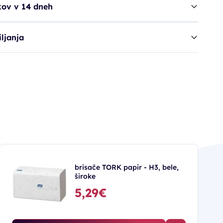
kov v 14 dneh
ljanja
brisače TORK papir - H3, bele,
široke
5,29€