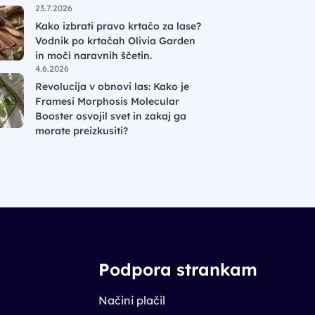
23.7.2026
Kako izbrati pravo krtačo za lase?
Vodnik po krtačah Olivia Garden
in moči naravnih ščetin.
4.6.2026
Revolucija v obnovi las: Kako je
Framesi Morphosis Molecular
Booster osvojil svet in zakaj ga
morate preizkusiti?
Podpora strankam
Načini plačil