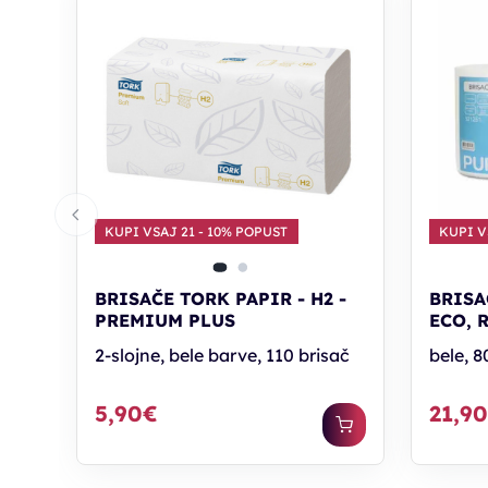
P
HA
P
zag
za
KUPI VSAJ 21 - 10% POPUST
KUPI V
BRISAČE TORK PAPIR - H2 -
BRISA
Ž
PREMIUM PLUS
ECO, 
a
2-slojne, bele barve, 110 brisač
bele, 8
Vašo zas
boste po
varstvu 
e-novice
promocij
5,90€
21,9