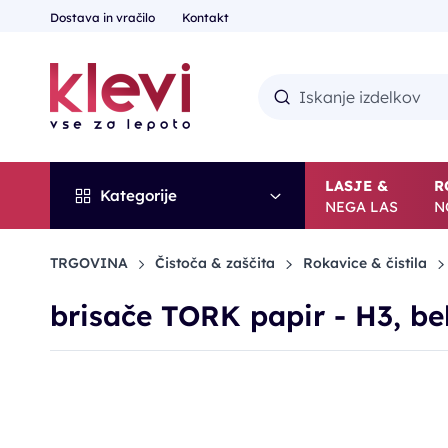
Dostava in vračilo
Kontakt
LASJE &
R
Kategorije
NEGA LAS
N
TRGOVINA
Čistoča & zaščita
Rokavice & čistila
brisače TORK papir - H3, bel
POPUST