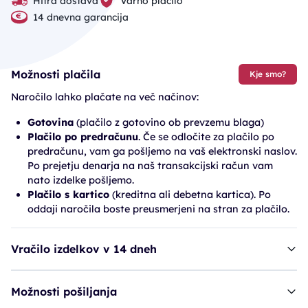
Hitra dostava
Varno plačilo
14 dnevna garancija
Možnosti plačila
Kje smo?
Naročilo lahko plačate na več načinov:
Gotovina
(plačilo z gotovino ob prevzemu blaga)
Plačilo po predračunu
. Če se odločite za plačilo po
predračunu, vam ga pošljemo na vaš elektronski naslov.
Po prejetju denarja na naš transakcijski račun vam
nato izdelke pošljemo.
Plačilo s kartico
(kreditna ali debetna kartica). Po
oddaji naročila boste preusmerjeni na stran za plačilo.
Vračilo izdelkov v 14 dneh
Možnosti pošiljanja