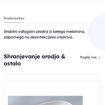
Ruck pladenj - odlagalni
Predstavitev
14,90€
Stabilni odlagalni pladnji iz belega melamina,
odpornega na dezinfekcijska sredstva.
Shranjevanje orodja &
Poglej vse
ostalo
R
o