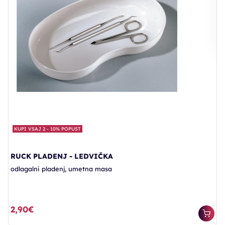
1
KUPI VSAJ 2 - 10% POPUST
RUCK PLADENJ - LEDVIČKA
odlagalni pladenj, umetna masa
2,90€