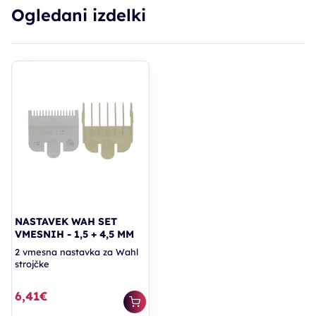
Ogledani izdelki
NASTAVEK WAH SET
VMESNIH - 1,5 + 4,5 MM
2 vmesna nastavka za Wahl
strojčke
6,41€