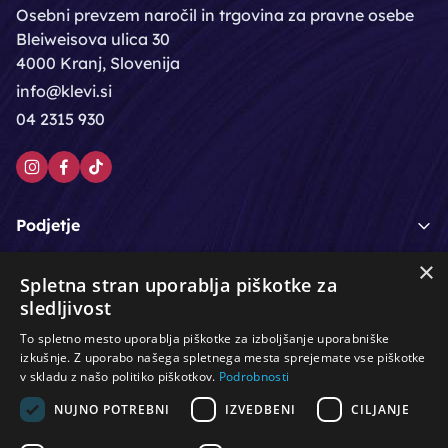
Osebni prevzem naročil in trgovina za pravne osebe
Bleiweisova ulica 30
4000 Kranj, Slovenija
info@klevi.si
04 2315 930
Podjetje
×
Moj račun
Spletna stran uporablja piškotke za
sledljivost
Podpora strankam
To spletno mesto uporablja piškotke za izboljšanje uporabniške
izkušnje. Z uporabo našega spletnega mesta sprejemate vse piškotke
v skladu z našo politiko piškotkov.
Podrobnosti
NUJNO POTREBNI
IZVEDBENI
CILJANJE
/
/
/
Lasje & nega las
Roke & nohti
Orodje - kozmetično
/
/
/
Noge & pedikura
Obraz & telo
Depilacijski izdelki