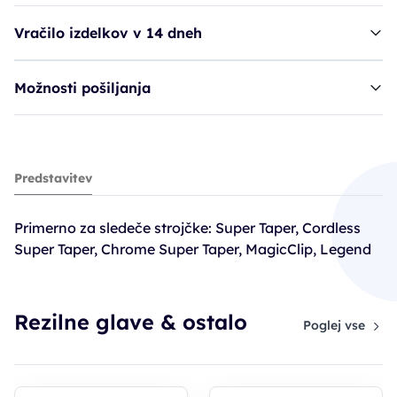
Vračilo izdelkov v 14 dneh
Možnosti pošiljanja
nastavek WAH set vmesnih - 1,5 + 4,5 mm
Predstavitev
6,41€
Primerno za sledeče strojčke: Super Taper, Cordless
Super Taper, Chrome Super Taper, MagicClip, Legend
Rezilne glave & ostalo
Poglej vse