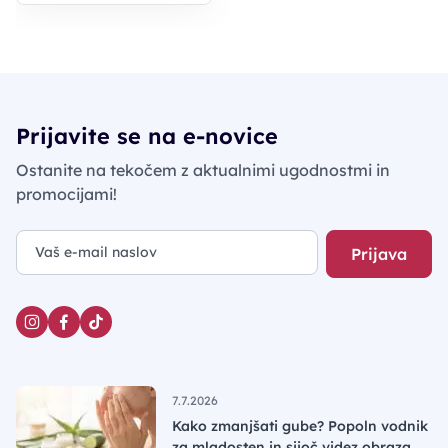
Prijavite se na e-novice
Ostanite na tekočem z aktualnimi ugodnostmi in
promocijami!
Prijava
7.7.2026
Kako zmanjšati gube? Popoln vodnik
za mladosten in sijoč videz obraza