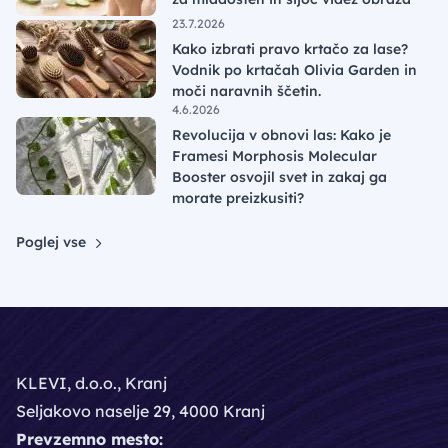
23.7.2026
Kako izbrati pravo krtačo za lase?
Vodnik po krtačah Olivia Garden in
moči naravnih ščetin.
4.6.2026
Revolucija v obnovi las: Kako je
Framesi Morphosis Molecular
Booster osvojil svet in zakaj ga
morate preizkusiti?
Poglej vse
KLEVI, d.o.o., Kranj
Seljakovo naselje 29, 4000 Kranj
Prevzemno mesto: