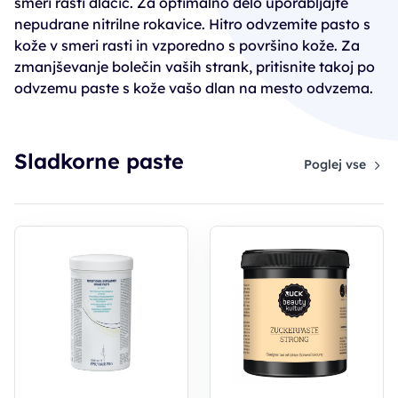
smeri rasti dlačic. Za optimalno delo uporabljajte
nepudrane nitrilne rokavice. Hitro odvzemite pasto s
kože v smeri rasti in vzporedno s površino kože. Za
zmanjševanje bolečin vaših strank, pritisnite takoj po
odvzemu paste s kože vašo dlan na mesto odvzema.
Sladkorne paste
Poglej vse