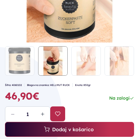
Šifra: 4060102
Blagovna znamka: HELLMUT RUCK
Enota: 850gr
46,90€
Na zalogi
Dodaj v košarico