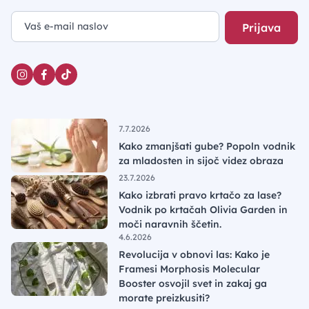
Prijava
7.7.2026
Kako zmanjšati gube? Popoln vodnik
za mladosten in sijoč videz obraza
23.7.2026
Kako izbrati pravo krtačo za lase?
Vodnik po krtačah Olivia Garden in
moči naravnih ščetin.
4.6.2026
Revolucija v obnovi las: Kako je
Framesi Morphosis Molecular
Booster osvojil svet in zakaj ga
morate preizkusiti?