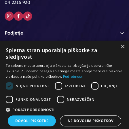
04 2315 930
Podjetje
×
Moj račun
Spletna stran uporablja piškotke za
sledljivost
Podpora strankam
To spletno mesto uporablja piškotke za izboljšanje uporabniške
izkušnje. Z uporabo našega spletnega mesta sprejemate vse piškotke
v skladu z našo politiko piškotkov.
Podrobnosti
NUJNO POTREBNI
IZVEDBENI
CILJANJE
/
/
/
Lasje & nega las
Roke & nohti
Orodje - kozmetično
/
/
/
Noge & pedikura
Obraz & telo
Depilacijski izdelki
FUNKCIONALNOST
NERAZVRŠČENI
/
/
Oprema za salone
Čistoča & zaščita
Ostalo
POKAŽI PODROBNOSTI
DOVOLI PIŠKOTKE
NE DOVOLIM PIŠKOTKOV
© Vse pravice pridržane. Produkcija:
PNV d.o.o.