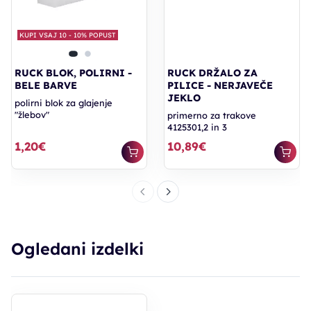
KUPI VSAJ 10 - 10% POPUST
RUCK BLOK, POLIRNI -
RUCK DRŽALO ZA
BELE BARVE
PILICE - NERJAVEČE
JEKLO
polirni blok za glajenje
"žlebov"
primerno za trakove
4125301,2 in 3
1,20€
10,89€
Ogledani izdelki