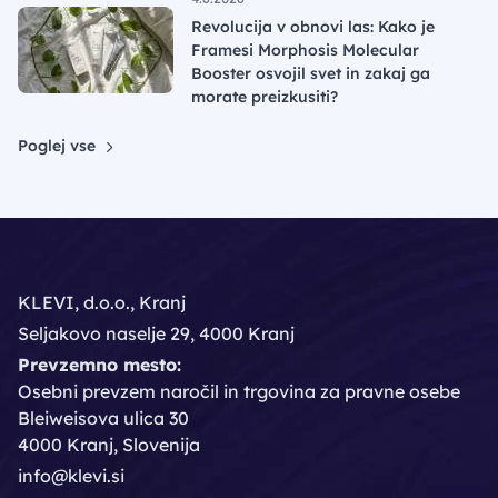
Revolucija v obnovi las: Kako je
Framesi Morphosis Molecular
Booster osvojil svet in zakaj ga
morate preizkusiti?
Poglej vse
KLEVI, d.o.o., Kranj
Seljakovo naselje 29, 4000 Kranj
Prevzemno mesto:
Osebni prevzem naročil in trgovina za pravne osebe
Bleiweisova ulica 30
4000 Kranj, Slovenija
info@klevi.si