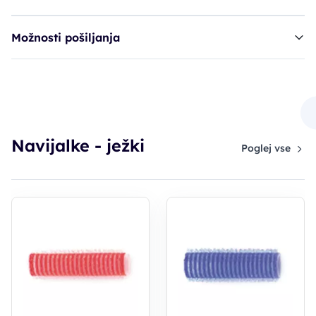
Možnosti pošiljanja
navijalke ježki - 24mm, roza
4,70€
Navijalke - ježki
Poglej vse