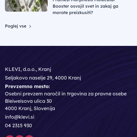
Booster osvojil svet in zakaj ga
morate preizkusiti?
Poglej vse
KLEVI, d.o.o., Kranj
Seljakovo naselje 29, 4000 Kranj
Prevzemno mesto:
Osebni prevzem naročil in trgovina za pravne osebe
Bleiweisova ulica 30
4000 Kranj, Slovenija
info@klevi.si
04 2315 930