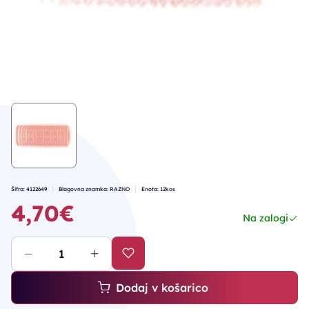
Šifra: 4122649
Blagovna znamka: RAZNO
Enota: 12kos
4,70€
Na zalogi
Dodaj v košarico