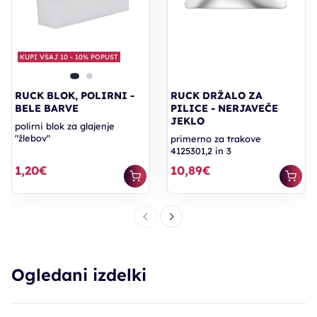
KUPI VSAJ 10 - 10% POPUST
RUCK BLOK, POLIRNI -
RUCK DRŽALO ZA
BELE BARVE
PILICE - NERJAVEČE
JEKLO
polirni blok za glajenje
"žlebov"
primerno za trakove
4125301,2 in 3
1,20€
10,89€
Ogledani izdelki