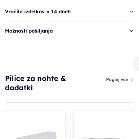
Vračilo izdelkov v 14 dneh
Možnosti pošiljanja
Ruck pilica, trak, um.m. - 180 - sr.grob
5,90€
Pilice za nohte &
Poglej vse
dodatki