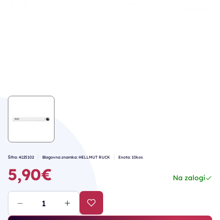
Šifra: 4125102
Blagovna znamka: HELLMUT RUCK
Enota: 10kos
5,90€
Na zalogi