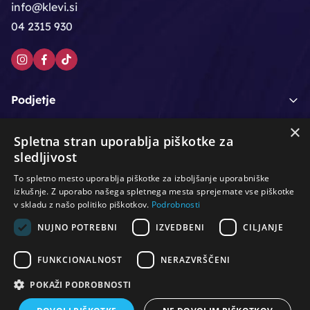
info@klevi.si
04 2315 930
Podjetje
×
Moj račun
Spletna stran uporablja piškotke za
sledljivost
Podpora strankam
To spletno mesto uporablja piškotke za izboljšanje uporabniške
izkušnje. Z uporabo našega spletnega mesta sprejemate vse piškotke
v skladu z našo politiko piškotkov.
Podrobnosti
NUJNO POTREBNI
IZVEDBENI
CILJANJE
/
/
/
Lasje & nega las
Roke & nohti
Orodje - kozmetično
/
/
/
Noge & pedikura
Obraz & telo
Depilacijski izdelki
FUNKCIONALNOST
NERAZVRŠČENI
/
/
Oprema za salone
Čistoča & zaščita
Ostalo
POKAŽI PODROBNOSTI