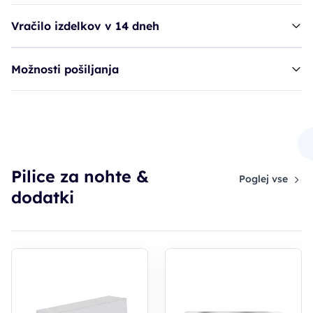
Vračilo izdelkov v 14 dneh
Možnosti pošiljanja
Ruck pilica, trak, um.m. - 240 - nežen
5,90€
Pilice za nohte &
Poglej vse
dodatki