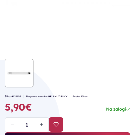
Šifra: 4125103
Blagovna znamka: HELLMUT RUCK
Enota: 10kos
5,90€
Na zalogi