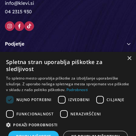
info@klevi.si
04 2315 930
Podjetje
×
Moj račun
Spletna stran uporablja piškotke za
sledljivost
Podpora strankam
To spletno mesto uporablja piškotke za izboljšanje uporabniške
izkušnje. Z uporabo našega spletnega mesta sprejemate vse piškotke
v skladu z našo politiko piškotkov.
Podrobnosti
NUJNO POTREBNI
IZVEDBENI
CILJANJE
/
/
/
Lasje & nega las
Roke & nohti
Orodje - kozmetično
/
/
/
Noge & pedikura
Obraz & telo
Depilacijski izdelki
FUNKCIONALNOST
NERAZVRŠČENI
/
/
Oprema za salone
Čistoča & zaščita
Ostalo
POKAŽI PODROBNOSTI