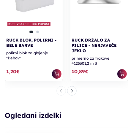
KUPI VSAJ 10 - 10% POPUST
RUCK BLOK, POLIRNI -
RUCK DRŽALO ZA
BELE BARVE
PILICE - NERJAVEČE
JEKLO
polirni blok za glajenje
"žlebov"
primerno za trakove
4125301,2 in 3
1,20€
10,89€
Ogledani izdelki