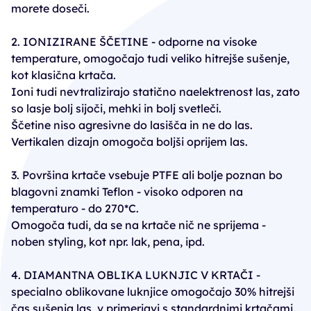
morete doseči.
2. IONIZIRANE ŠČETINE - odporne na visoke
temperature, omogočajo tudi veliko hitrejše sušenje,
kot klasična krtača.
Ioni tudi nevtralizirajo statično naelektrenost las, zato
so lasje bolj sijoči, mehki in bolj svetleči.
Ščetine niso agresivne do lasišča in ne do las.
Vertikalen dizajn omogoča boljši oprijem las.
3. Površina krtače vsebuje PTFE ali bolje poznan bo
blagovni znamki Teflon - visoko odporen na
temperaturo - do 270*C.
Omogoča tudi, da se na krtače nič ne sprijema -
noben styling, kot npr. lak, pena, ipd.
4. DIAMANTNA OBLIKA LUKNJIC V KRTAČI -
specialno oblikovane luknjice omogočajo 30% hitrejši
čas sušenja las, v primerjavi s standardnimi krtačami.