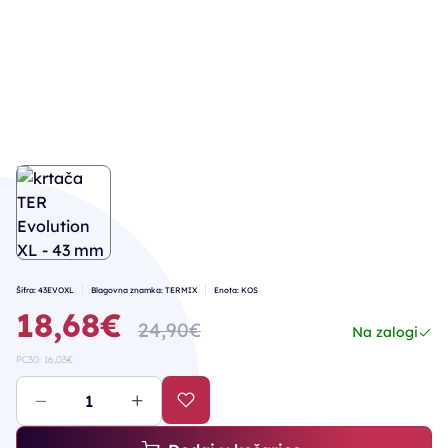
Šifra: 43EVOXL
Blagovna znamka: TERMIX
Enota: KOS
18,68€
24,90€
Na zalogi
PC30: 16,03€