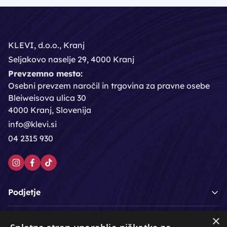
KLEVI, d.o.o., Kranj
Seljakovo naselje 29, 4000 Kranj
Prevzemno mesto:
Osebni prevzem naročil in trgovina za pravne osebe
Bleiweisova ulica 30
4000 Kranj, Slovenija
info@klevi.si
04 2315 930
Podjetje
×
Moj račun