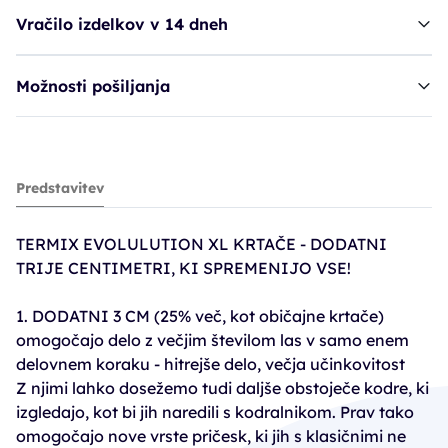
Vračilo izdelkov v 14 dneh
Možnosti pošiljanja
krtača TER Evolution XL - 43 mm
Predstavitev
18,68€
24,90€
TERMIX EVOLULUTION XL KRTAČE - DODATNI
PC30: 16,03€
TRIJE CENTIMETRI, KI SPREMENIJO VSE!
1. DODATNI 3 CM (25% več, kot običajne krtače)
omogočajo delo z večjim številom las v samo enem
delovnem koraku - hitrejše delo, večja učinkovitost
Z njimi lahko dosežemo tudi daljše obstoječe kodre, ki
izgledajo, kot bi jih naredili s kodralnikom. Prav tako
omogočajo nove vrste pričesk, ki jih s klasičnimi ne