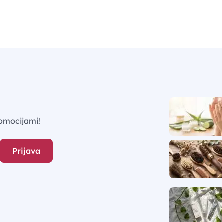
omocijami!
Prijava