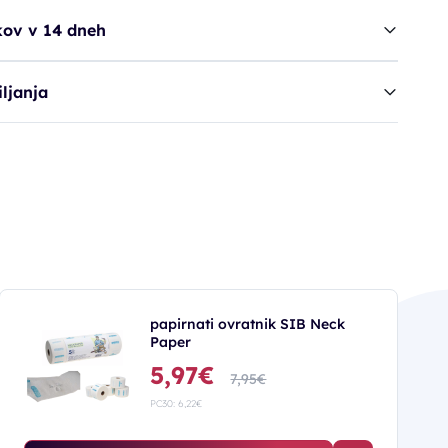
kov v 14 dneh
ljanja
papirnati ovratnik SIB Neck
Paper
5,97€
7,95€
PC30: 6,22€