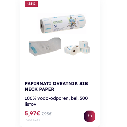
-25%
PAPIRNATI OVRATNIK SIB
NECK PAPER
100% vodo-odporen, bel, 500
listov
5,97€
7,95€
PC30: 6,22 €