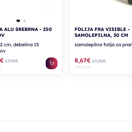
A ALU SREBRNA - 250
FOLIJA FRA VISIBLE -
OV
SAMOLEPILNA, 30 CM
12 cm, debelina 15
samolepilna folija za pr
nov
2€
8,67€
17,90€
10,20€
€
PC30: 7,65 €