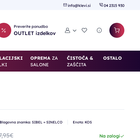
info@klevi.si
04 2315 930
Preverite ponudbo
Moj račun
Seznam želja
OUTLET izdelkov
LACIJSKI
OPREMA
ZA
ČISTOČA &
OSTALO
LKI
SALONE
ZAŠČITA
Blagovna znamka: SIBEL = SINELCO
Enota: KOS
7,95€
Na zalogi