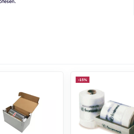
otesen.
-15%