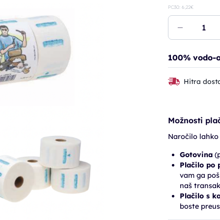
PC30: 6,22€
100% vodo-od
Hitra dost
Možnosti plač
Naročilo lahko
Gotovina
(p
Plačilo po
vam ga pošl
naš transak
Plačilo s k
boste preus