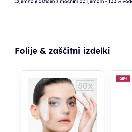
Izjemno elastičen z močnim oprijemom - 100 % vod
Folije & zaščitni izdelki
-25%