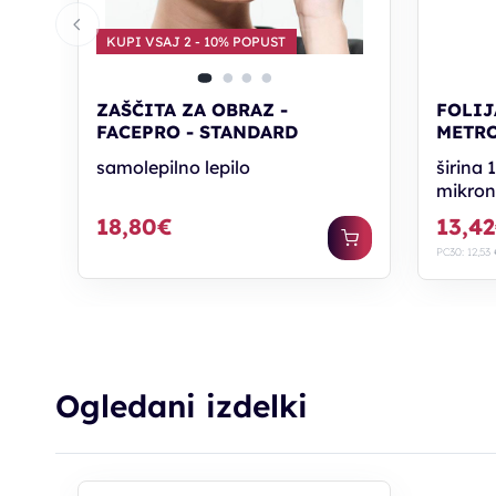
KUPI VSAJ 2 - 10% POPUST
ZAŠČITA ZA OBRAZ -
FOLIJ
FACEPRO - STANDARD
METR
samolepilno lepilo
širina 
mikro
18,80€
13,4
PC30: 12,53 
Ogledani izdelki