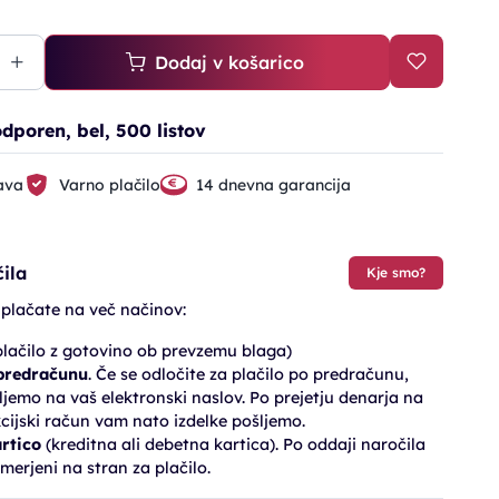
Dodaj v košarico
poren, bel, 500 listov
ava
Varno plačilo
14 dnevna garancija
ila
Kje smo?
 plačate na več načinov:
lačilo z gotovino ob prevzemu blaga)
 predračunu
. Če se odločite za plačilo po predračunu,
jemo na vaš elektronski naslov. Po prejetju denarja na
cijski račun vam nato izdelke pošljemo.
artico
(kreditna ali debetna kartica). Po oddaji naročila
merjeni na stran za plačilo.