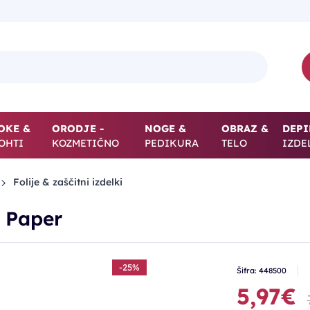
OKE &
ORODJE -
NOGE &
OBRAZ &
DEPI
OHTI
KOZMETIČNO
PEDIKURA
TELO
IZDE
Folije & zaščitni izdelki
k Paper
-25%
Šifra: 448500
5,97€