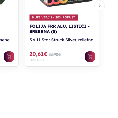
KUPI VSAJ 2 - 20% POPUST
FOLIJA FRR ALU, LISTIČI -
SREBRNA (S)
amene
5 x 11 Star Struck Silver, reliefna
20,61€
22,90€
PC30: 17,18 €