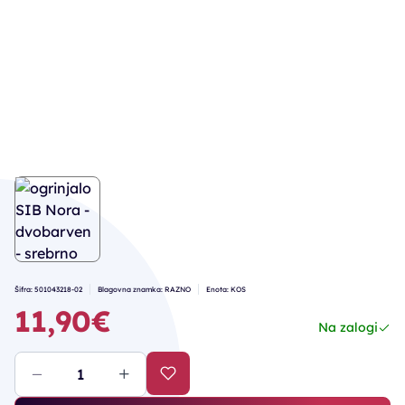
Šifra: 501043218-02
Blagovna znamka: RAZNO
Enota: KOS
11,90€
Na zalogi