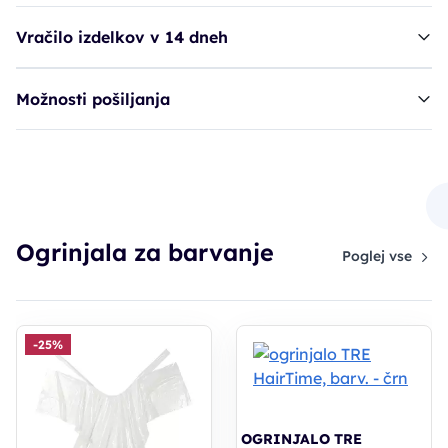
Vračilo izdelkov v 14 dneh
Možnosti pošiljanja
ogrinjalo SIB Nora - dvobarven - srebrno
11,90€
Ogrinjala za barvanje
Poglej vse
-25%
OGRINJALO TRE