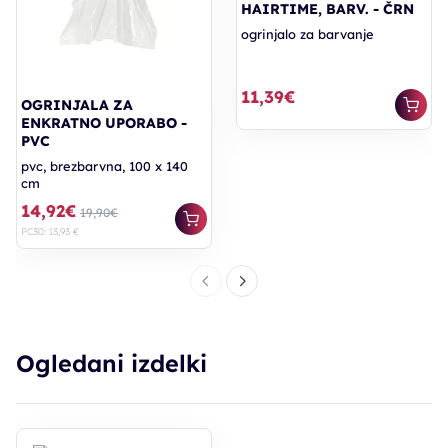
HAIRTIME, BARV. - ČRN
ogrinjalo za barvanje
11,39€
OGRINJALA ZA
ENKRATNO UPORABO -
PVC
pvc, brezbarvna, 100 x 140
cm
14,92€
19,90€
PC30: 13,93 €
Ogledani izdelki