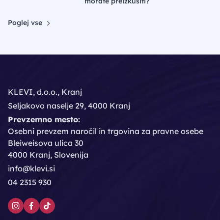
morate preizkusiti?
Poglej vse
KLEVI, d.o.o., Kranj
Seljakovo naselje 29, 4000 Kranj
Prevzemno mesto:
Osebni prevzem naročil in trgovina za pravne osebe
Bleiweisova ulica 30
4000 Kranj, Slovenija
info@klevi.si
04 2315 930