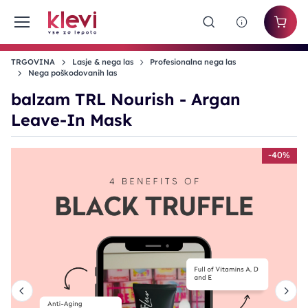
TRGOVINA
Lasje & nega las
Profesionalna nega las
Nega poškodovanih las
balzam TRL Nourish - Argan
Leave-In Mask
%
-40%