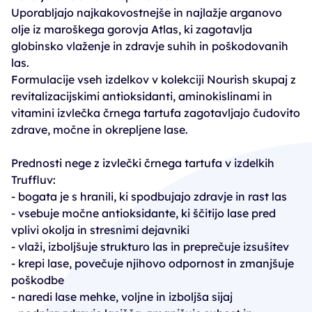
Uporabljajo najkakovostnejše in najlažje arganovo
olje iz maroškega gorovja Atlas, ki zagotavlja
globinsko vlaženje in zdravje suhih in poškodovanih
las.
Formulacije vseh izdelkov v kolekciji Nourish skupaj z
revitalizacijskimi antioksidanti, aminokislinami in
vitamini izvlečka črnega tartufa zagotavljajo čudovito
zdrave, močne in okrepljene lase.
Prednosti nege z izvlečki črnega tartufa v izdelkih
Truffluv:
- bogata je s hranili, ki spodbujajo zdravje in rast las
- vsebuje močne antioksidante, ki ščitijo lase pred
vplivi okolja in stresnimi dejavniki
- vlaži, izboljšuje strukturo las in preprečuje izsušitev
- krepi lase, povečuje njihovo odpornost in zmanjšuje
poškodbe
- naredi lase mehke, voljne in izboljša sijaj