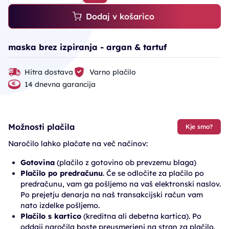
Dodaj v košarico
maska brez izpiranja - argan & tartuf
Hitra dostava
Varno plačilo
14 dnevna garancija
Možnosti plačila
Kje smo?
Naročilo lahko plačate na več načinov:
Gotovina
(plačilo z gotovino ob prevzemu blaga)
Plačilo po predračunu
. Če se odločite za plačilo po
predračunu, vam ga pošljemo na vaš elektronski naslov.
Po prejetju denarja na naš transakcijski račun vam
nato izdelke pošljemo.
Plačilo s kartico
(kreditna ali debetna kartica). Po
oddaji naročila boste preusmerjeni na stran za plačilo.