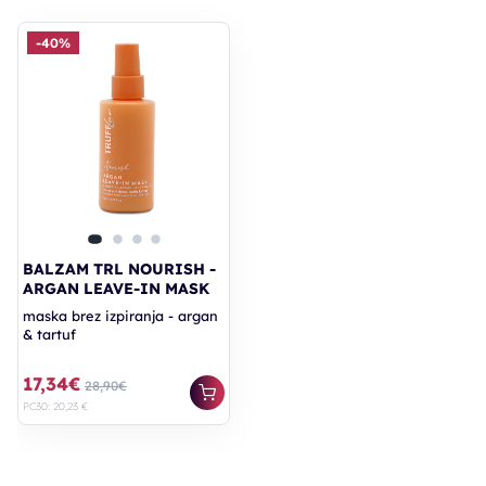
-40%
BALZAM TRL NOURISH -
ARGAN LEAVE-IN MASK
maska brez izpiranja - argan
& tartuf
17,34€
28,90€
PC30: 20,23 €