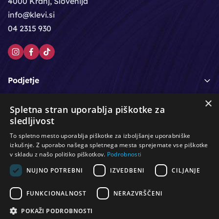
4000 Kranj, Slovenija
info@klevi.si
04 2315 930
Podjetje
×
Moj račun
Spletna stran uporablja piškotke za
sledljivost
Podpora strankam
To spletno mesto uporablja piškotke za izboljšanje uporabniške
izkušnje. Z uporabo našega spletnega mesta sprejemate vse piškotke
v skladu z našo politiko piškotkov.
Podrobnosti
NUJNO POTREBNI
IZVEDBENI
CILJANJE
/
/
/
Lasje & nega las
Roke & nohti
Orodje - kozmetično
/
/
/
Noge & pedikura
Obraz & telo
Depilacijski izdelki
FUNKCIONALNOST
NERAZVRŠČENI
/
/
Oprema za salone
Čistoča & zaščita
Ostalo
POKAŽI PODROBNOSTI