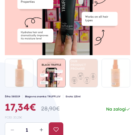
Šifra: 580019
Blagovna znamka: TRUFFLUV
Enota: 125ml
17,34€
28,90€
Na zalogi
PC30: 20,23€