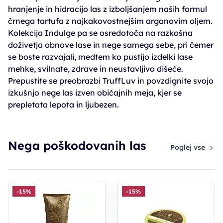
hranjenje in hidracijo las z izboljšanjem naših formul
črnega tartufa z najkakovostnejšim arganovim oljem.
Kolekcija Indulge pa se osredotoča na razkošna
doživetja obnove lase in nege samega sebe, pri čemer
se boste razvajali, medtem ko pustijo izdelki lase
mehke, svilnate, zdrave in neustavljivo dišeče.
Prepustite se preobrazbi TruffLuv in povzdignite svojo
izkušnjo nege las izven običajnih meja, kjer se
prepletata lepota in ljubezen.
Nega poškodovanih las
Poglej vse
-15%
-15%