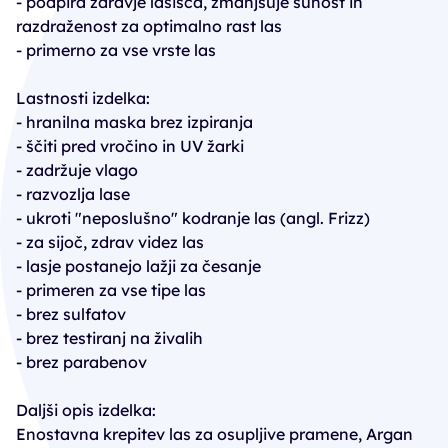
- podpira zdravje lasišča, zmanjšuje suhost in
razdraženost za optimalno rast las
- primerno za vse vrste las
Lastnosti izdelka:
- hranilna maska brez izpiranja
- ščiti pred vročino in UV žarki
- zadržuje vlago
- razvozlja lase
- ukroti "neposlušno" kodranje las (angl. Frizz)
- za sijoč, zdrav videz las
- lasje postanejo lažji za česanje
- primeren za vse tipe las
- brez sulfatov
- brez testiranj na živalih
- brez parabenov
Daljši opis izdelka:
Enostavna krepitev las za osupljive pramene, Argan