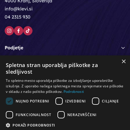
4000 Kranj, Slovenija
info@klevi.si
04 2315 930
Podjetje
×
Moj račun
Spletna stran uporablja piškotke za
sledljivost
Podpora strankam
To spletno mesto uporablja piškotke za izboljšanje uporabniške
izkušnje. Z uporabo našega spletnega mesta sprejemate vse piškotke
v skladu z našo politiko piškotkov.
Podrobnosti
NUJNO POTREBNI
IZVEDBENI
CILJANJE
/
/
/
Lasje & nega las
Roke & nohti
Orodje - kozmetično
/
/
/
Noge & pedikura
Obraz & telo
Depilacijski izdelki
FUNKCIONALNOST
NERAZVRŠČENI
/
/
Oprema za salone
Čistoča & zaščita
Ostalo
POKAŽI PODROBNOSTI