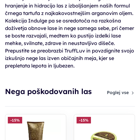
hranjenje in hidracijo las z izboljšanjem naših formul
črnega tartufa z najkakovostnejšim arganovim oljem.
Kolekcija Indulge pa se osredotoča na razkošna
doživetja obnove lase in nege samega sebe, pri čemer
se boste razvajali, medtem ko pustijo izdelki lase
mehke, svilnate, zdrave in neustavljivo dišeče.
Prepustite se preobrazbi TruffLuv in povzdignite svojo
izkušnjo nege las izven običajnih meja, kjer se
prepletata lepota in ljubezen.
Nega poškodovanih las
Poglej vse
-15%
-15%