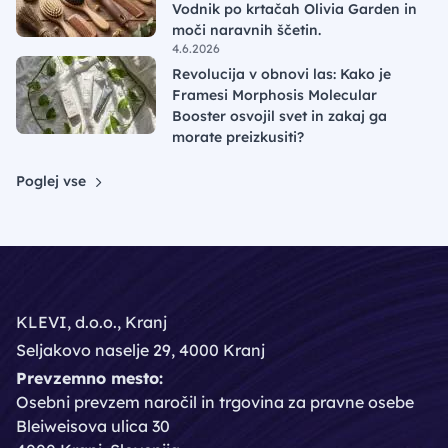
Vodnik po krtačah Olivia Garden in
moči naravnih ščetin.
4.6.2026
Revolucija v obnovi las: Kako je
Framesi Morphosis Molecular
Booster osvojil svet in zakaj ga
morate preizkusiti?
Poglej vse
KLEVI, d.o.o., Kranj
Seljakovo naselje 29, 4000 Kranj
Prevzemno mesto:
Osebni prevzem naročil in trgovina za pravne osebe
Bleiweisova ulica 30