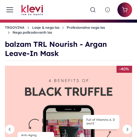
TRGOVINA
Lasje & nega las
Profesionalna nega las
Nega poškodovanih las
balzam TRL Nourish - Argan
Leave-In Mask
%
-40%