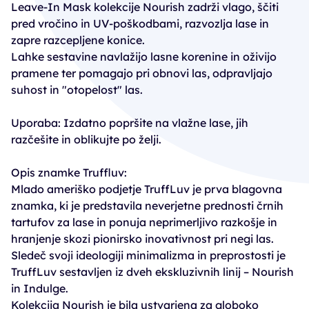
Leave-In Mask kolekcije Nourish zadrži vlago, ščiti
pred vročino in UV-poškodbami, razvozlja lase in
zapre razcepljene konice.
Lahke sestavine navlažijo lasne korenine in oživijo
pramene ter pomagajo pri obnovi las, odpravljajo
suhost in "otopelost" las.
Uporaba: Izdatno popršite na vlažne lase, jih
razčešite in oblikujte po želji.
Opis znamke Truffluv:
Mlado ameriško podjetje TruffLuv je prva blagovna
znamka, ki je predstavila neverjetne prednosti črnih
tartufov za lase in ponuja neprimerljivo razkošje in
hranjenje skozi pionirsko inovativnost pri negi las.
Sledeč svoji ideologiji minimalizma in preprostosti je
TruffLuv sestavljen iz dveh ekskluzivnih linij – Nourish
in Indulge.
Kolekcija Nourish je bila ustvarjena za globoko