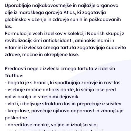
Uporabljajo najkakovostnejše in najlažje arganovo
olje iz maroškega gorovja Atlas, ki zagotavlja
globinsko vlaženje in zdravje suhih in poškodovanih
las.
Formulacije vseh izdelkov v kolekciji Nourish skupaj z
revitalizacijskimi antioksidanti, aminokislinami in
vitamini izvlečka črnega tartufa zagotavljajo čudovito
zdrave, močne in okrepljene lase.
Prednosti nege z izvlečki črnega tartufa v izdelkih
Truffluv:
- bogata je s hranili, ki spodbujajo zdravje in rast las
- vsebuje močne antioksidante, ki ščitijo lase pred
vplivi okolja in stresnimi dejavniki
- vlaži, izboljšuje strukturo las in preprečuje izsušitev
- krepi lase, povečuje njihovo odpornost in zmanjšuje
poškodbe
- naredi lase mehke, voljne in izboljša sijaj