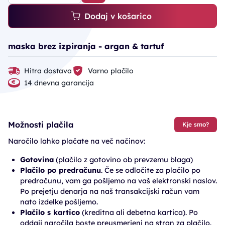
Dodaj v košarico
maska brez izpiranja - argan & tartuf
Hitra dostava
Varno plačilo
14 dnevna garancija
Možnosti plačila
Kje smo?
Naročilo lahko plačate na več načinov:
Gotovina
(plačilo z gotovino ob prevzemu blaga)
Plačilo po predračunu
. Če se odločite za plačilo po
predračunu, vam ga pošljemo na vaš elektronski naslov.
Po prejetju denarja na naš transakcijski račun vam
nato izdelke pošljemo.
Plačilo s kartico
(kreditna ali debetna kartica). Po
oddaji naročila boste preusmerjeni na stran za plačilo.