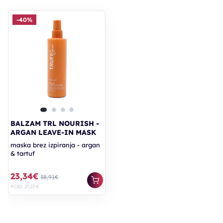
-40%
BALZAM TRL NOURISH -
ARGAN LEAVE-IN MASK
maska brez izpiranja - argan
& tartuf
23,34€
38,91€
PC30: 27,23 €