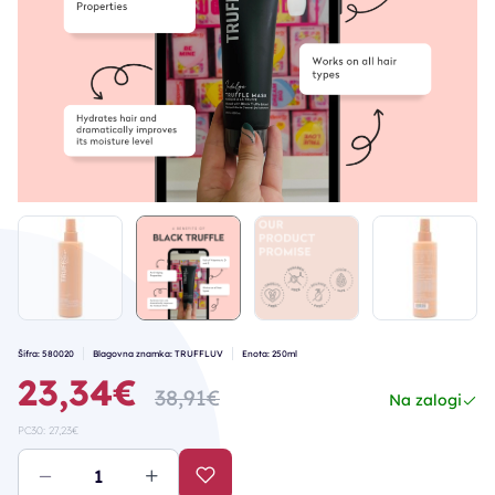
Šifra: 580020
Blagovna znamka: TRUFFLUV
Enota: 250ml
23,34€
38,91€
Na zalogi
PC30: 27,23€