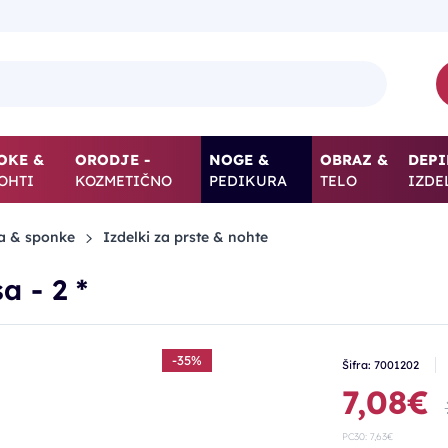
OKE &
ORODJE -
NOGE &
OBRAZ &
DEPI
OHTI
KOZMETIČNO
PEDIKURA
TELO
IZDE
ka & sponke
Izdelki za prste & nohte
a - 2 *
-35%
Šifra: 7001202
7,08€
PC30: 7,63€