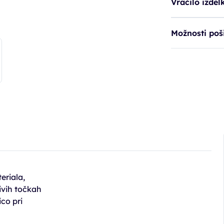
Vračilo izdel
Možnosti poši
eriala,
ivih točkah
co pri