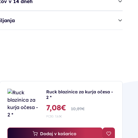
kov v 14 dneh
ljanja
Ruck blazinica za kurja očesa -
2 *
7,08€
10,89€
PC30: 7,63€
Dodaj v košarico