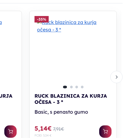
-35%
-2
RU
RA
*
Bas
2,
URJA
RUCK BLAZINICA ZA KURJA
OČESA - 3 *
Basic, s penasto gumo
5,14€
7,91€
PC30: 5,54 €