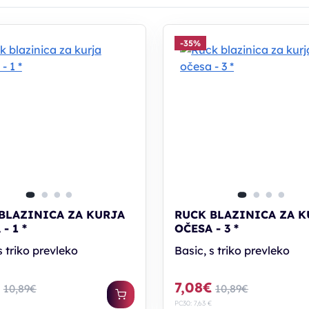
-35%
BLAZINICA ZA KURJA
RUCK BLAZINICA ZA K
- 1 *
OČESA - 3 *
s triko prevleko
Basic, s triko prevleko
€
7,08€
10,89€
10,89€
PC30: 7,63 €