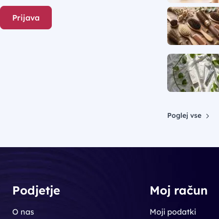
Prijava
Poglej vse
Podjetje
Moj račun
O nas
Moji podatki