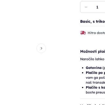
Basic, s trik
Hitra dost
Možnosti plač
Naročilo lahko
Gotovina
(p
Plačilo po
vam ga pošl
naš transak
Plačilo s k
boste preus