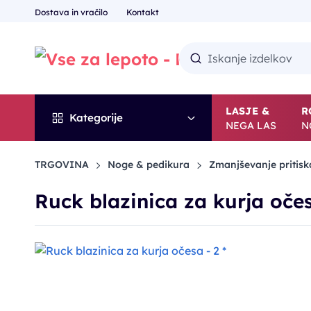
Dostava in vračilo
Kontakt
LASJE &
R
Kategorije
NEGA LAS
N
TRGOVINA
Noge & pedikura
Zmanjševanje pritis
Ruck blazinica za kurja očes
-35%