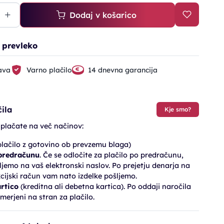
Dodaj v košarico
o prevleko
ava
Varno plačilo
14 dnevna garancija
ila
Kje smo?
 plačate na več načinov:
lačilo z gotovino ob prevzemu blaga)
 predračunu
. Če se odločite za plačilo po predračunu,
jemo na vaš elektronski naslov. Po prejetju denarja na
cijski račun vam nato izdelke pošljemo.
artico
(kreditna ali debetna kartica). Po oddaji naročila
merjeni na stran za plačilo.