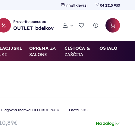
info@klevi.si
04 2315 930
Preverite ponudbo
Moj račun
Seznam želja
OUTLET izdelkov
LACIJSKI
OPREMA
ZA
ČISTOČA &
OSTALO
LKI
SALONE
ZAŠČITA
-35%
Blagovna znamka: HELLMUT RUCK
Enota: KOS
10,89€
Na zalogi