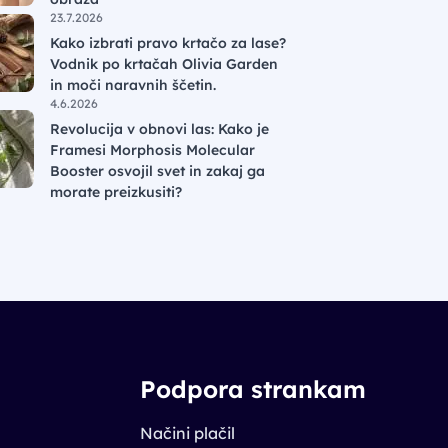
23.7.2026
Kako izbrati pravo krtačo za lase?
Vodnik po krtačah Olivia Garden
in moči naravnih ščetin.
4.6.2026
Revolucija v obnovi las: Kako je
Framesi Morphosis Molecular
Booster osvojil svet in zakaj ga
morate preizkusiti?
Podpora strankam
Načini plačil