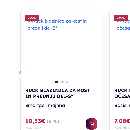
-35%
-35%
RUCK BLAZINICA ZA KOST
RUCK 
IN PREDNJI DEL-S*
OČESA 
Smartgel, majhna
Basic, 
10,33€
7,08
15,90€
PC30: 12,71 €
PC30: 7,63 €