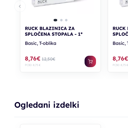
RUCK BLAZINICA ZA
RUCK 
SPLOČENA STOPALA - 1*
SPLOČ
Basic, T-oblika
Basic, 
8,76€
8,76
12,50€
PC30: 8,75 €
PC30: 8,75 
Ogledani izdelki