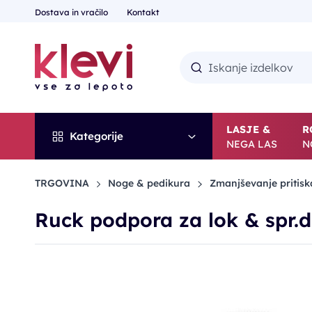
Dostava in vračilo
Kontakt
LASJE &
R
Kategorije
NEGA LAS
N
TRGOVINA
Noge & pedikura
Zmanjševanje pritis
Ruck podpora za lok & spr.d
-30%