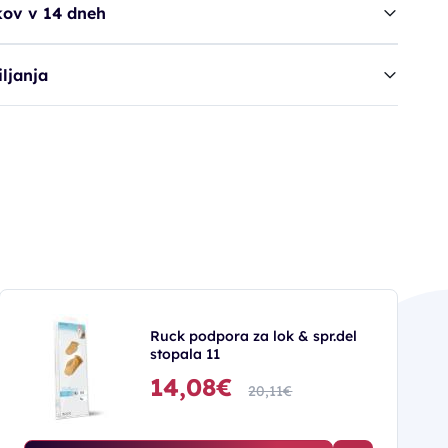
kov v 14 dneh
ljanja
Ruck podpora za lok & spr.del
stopala 11
14,08€
20,11€