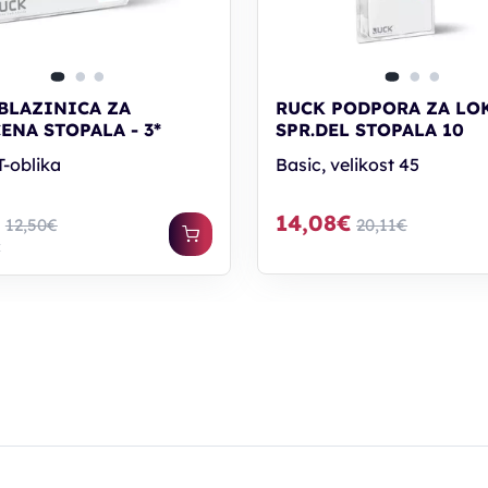
BLAZINICA ZA
RUCK PODPORA ZA LO
ENA STOPALA - 3*
SPR.DEL STOPALA 10
T-oblika
Basic, velikost 45
€
14,08€
12,50€
20,11€
€