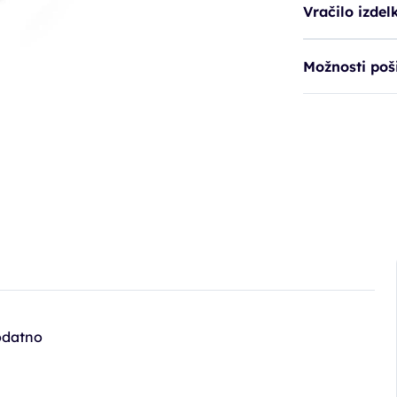
Vračilo izdel
Možnosti poši
dodatno