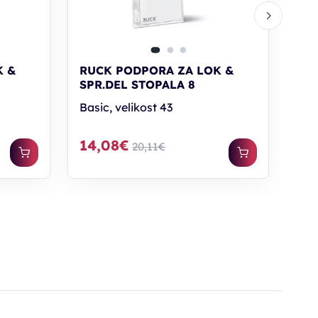
K &
RUCK PODPORA ZA LOK &
SPR.DEL STOPALA 8
Basic, velikost 43
14,08€
20,11€