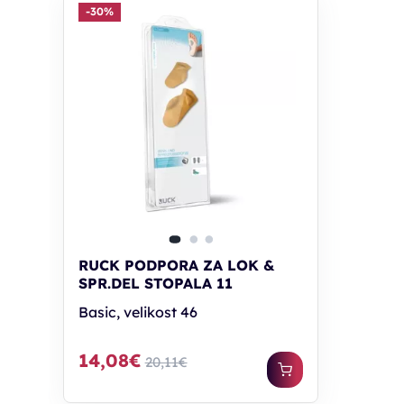
-30%
RUCK PODPORA ZA LOK &
SPR.DEL STOPALA 11
Basic, velikost 46
14,08€
20,11€