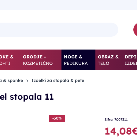
OKE &
ORODJE -
NOGE &
OBRAZ &
DEPI
OHTI
KOZMETIČNO
PEDIKURA
TELO
IZDE
ka & sponke
Izdelki za stopala & pete
el stopala 11
-30%
Šifra: 7007311
14,08