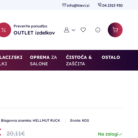
info@klevi.si
04 2315 930
Preverite ponudbo
Moj račun
Seznam želja
OUTLET izdelkov
LACIJSKI
OPREMA
ZA
ČISTOČA &
OSTALO
LKI
SALONE
ZAŠČITA
-30%
Blagovna znamka: HELLMUT RUCK
Enota: KOS
€
20,11€
Na zalogi