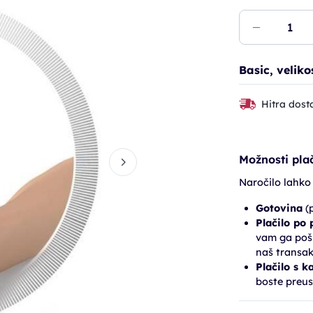
Basic, veliko
Hitra dost
Možnosti plač
Naročilo lahko
Gotovina
(p
Plačilo po
vam ga pošl
naš transak
Plačilo s k
boste preus