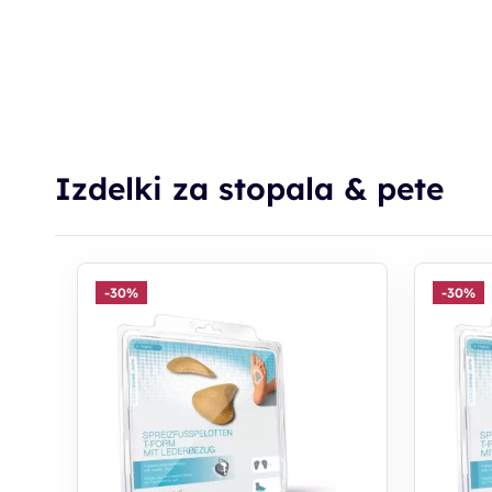
Izdelki za stopala & pete
-30%
-30%