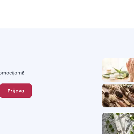
omocijami!
Prijava