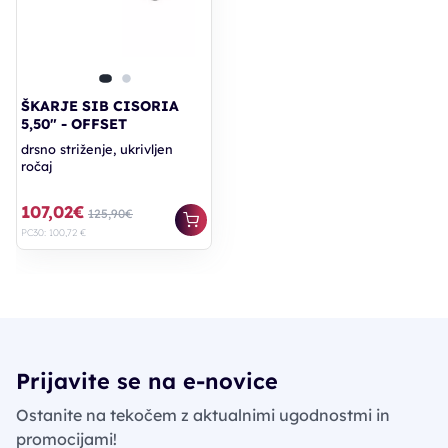
ŠKARJE SIB CISORIA
5,50" - OFFSET
drsno striženje, ukrivljen
ročaj
107,02€
125,90€
PC30: 100,72 €
Prijavite se na e-novice
Ostanite na tekočem z aktualnimi ugodnostmi in
promocijami!