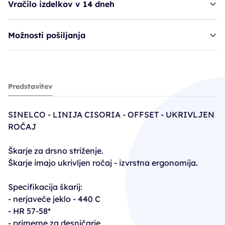
Vračilo izdelkov v 14 dneh
Možnosti pošiljanja
škarje SIB Cisoria 5,50" - offset
Predstavitev
107,02€
125,90€
SINELCO - LINIJA CISORIA - OFFSET - UKRIVLJEN
PC30: 100,72€
ROČAJ
Škarje za drsno striženje.
Škarje imajo ukrivljen ročaj - izvrstna ergonomija.
Specifikacija škarij:
- nerjaveče jeklo - 440 C
- HR 57-58*
- primerne za desničarje