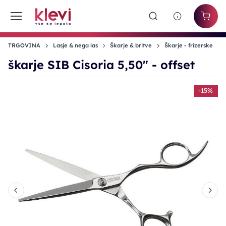
TRGOVINA
Lasje & nega las
Škarje & britve
Škarje - frizerske
škarje SIB Cisoria 5,50" - offset
%
-15%