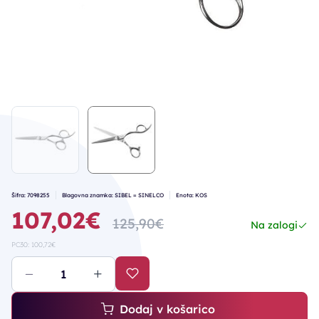
Šifra: 7098255
Blagovna znamka: SIBEL = SINELCO
Enota: KOS
107,02€
125,90€
Na zalogi
PC30: 100,72€
Dodaj v košarico