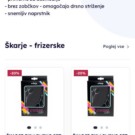
- brez zobčkov - omogočajo drsno striženje
- snemljiv naprstnik
Škarje - frizerske
Poglej vse
-20%
-20%