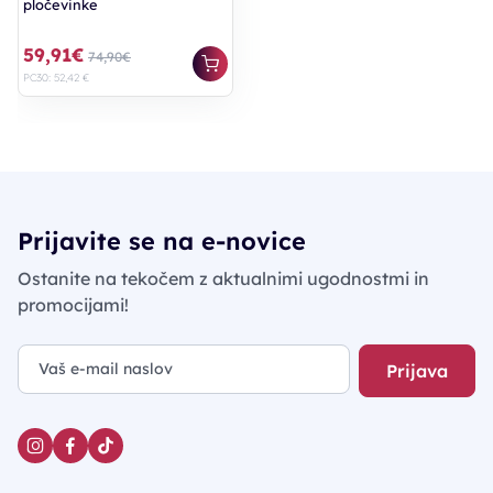
pločevinke
59,91€
74,90€
PC30: 52,42 €
Prijavite se na e-novice
Ostanite na tekočem z aktualnimi ugodnostmi in
promocijami!
Prijava