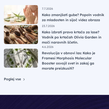
7.7.2026
Kako zmanjšati gube? Popoln vodnik
za mladosten in sijoč videz obraza
23.7.2026
Kako izbrati pravo krtačo za lase?
Vodnik po krtačah Olivia Garden in
moči naravnih ščetin.
4.6.2026
Revolucija v obnovi las: Kako je
Framesi Morphosis Molecular
Booster osvojil svet in zakaj ga
morate preizkusiti?
Poglej vse