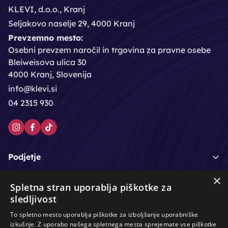
KLEVI, d.o.o., Kranj
Seljakovo naselje 29, 4000 Kranj
Prevzemno mesto:
Osebni prevzem naročil in trgovina za pravne osebe
Bleiweisova ulica 30
4000 Kranj, Slovenija
info@klevi.si
04 2315 930
Podjetje
×
Moj račun
Spletna stran uporablja piškotke za
sledljivost
Podpora strankam
To spletno mesto uporablja piškotke za izboljšanje uporabniške
izkušnje. Z uporabo našega spletnega mesta sprejemate vse piškotke