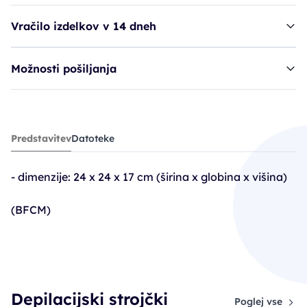
Vračilo izdelkov v 14 dneh
Možnosti pošiljanja
strojček SIB grelec voska - vol. 1000ml
Predstavitev
Datoteke
59,91€
74,90€
- dimenzije: 24 x 24 x 17 cm (širina x globina x višina)
PC30: 52,42€
(BFCM)
Depilacijski strojčki
Poglej vse