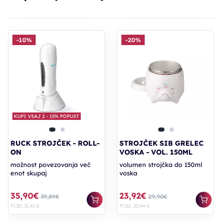
-10%
-20%
KUPI VSAJ 2 - 15% POPUST
RUCK STROJČEK - ROLL-
STROJČEK SIB GRELEC
ON
VOSKA - VOL. 150ML
možnost povezovanja več
volumen strojčka do 150ml
enot skupaj
voska
35,90€
23,92€
39,89€
29,90€
PC30: 31,42 €
PC30: 20,94 €