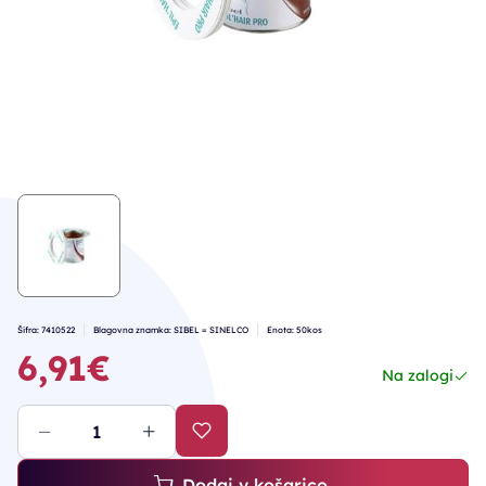
Šifra: 7410522
Blagovna znamka: SIBEL = SINELCO
Enota: 50kos
6,91€
Na zalogi
Dodaj v košarico