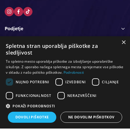
Podjetje
×
Moj račun
Spletna stran uporablja piškotke za
sledljivost
Podpora strankam
To spletno mesto uporablja piškotke za izboljšanje uporabniške
izkušnje. Z uporabo našega spletnega mesta sprejemate vse piškotke
v skladu z našo politiko piškotkov.
Podrobnosti
NUJNO POTREBNI
IZVEDBENI
CILJANJE
/
/
/
Lasje & nega las
Roke & nohti
Orodje - kozmetično
/
/
/
Noge & pedikura
Obraz & telo
Depilacijski izdelki
FUNKCIONALNOST
NERAZVRŠČENI
/
/
Oprema za salone
Čistoča & zaščita
Ostalo
POKAŽI PODROBNOSTI
DOVOLI PIŠKOTKE
NE DOVOLIM PIŠKOTKOV
© Vse pravice pridržane. Produkcija:
PNV d.o.o.