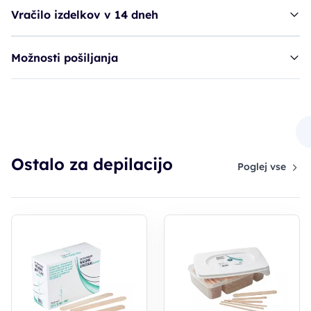
Vračilo izdelkov v 14 dneh
Možnosti pošiljanja
obročki SIB papirnati - vosek v lončkih
6,91€
Ostalo za depilacijo
Poglej vse