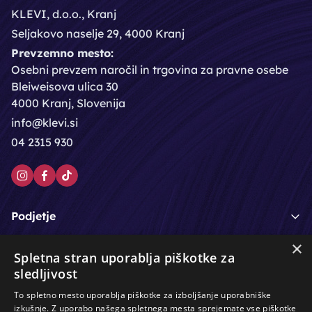
KLEVI, d.o.o., Kranj
Seljakovo naselje 29, 4000 Kranj
Prevzemno mesto:
Osebni prevzem naročil in trgovina za pravne osebe
Bleiweisova ulica 30
4000 Kranj, Slovenija
info@klevi.si
04 2315 930
Podjetje
×
Moj račun
Spletna stran uporablja piškotke za
sledljivost
Podpora strankam
To spletno mesto uporablja piškotke za izboljšanje uporabniške
izkušnje. Z uporabo našega spletnega mesta sprejemate vse piškotke