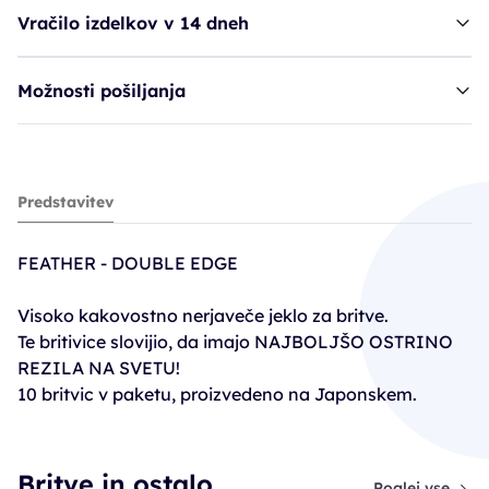
Vračilo izdelkov v 14 dneh
Možnosti pošiljanja
britvice FEA klasična oblika - Platin
Predstavitev
9,39€
FEATHER - DOUBLE EDGE
Visoko kakovostno nerjaveče jeklo za britve.
Te britivice slovijio, da imajo NAJBOLJŠO OSTRINO
REZILA NA SVETU!
10 britvic v paketu, proizvedeno na Japonskem.
Britve in ostalo
Poglej vse