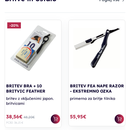
-20%
BRITEV BRA + 10
BRITEV FEA NAPE RAZOR
BRITVIC FEATHER
- EKSTREMNO OZKA
britev z vključenimi japon.
primerna za britje tilnika
britvicami
38,56€
55,95€
48,20€
PC30: 36,15 €