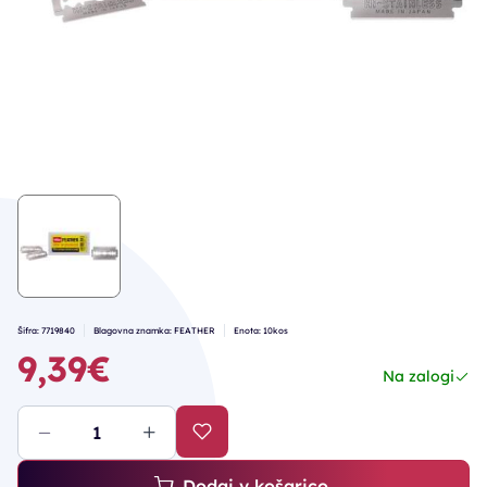
Šifra: 7719840
Blagovna znamka: FEATHER
Enota: 10kos
9,39€
Na zalogi
Dodaj v košarico