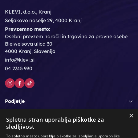
KLEVI, d.o.o., Kranj
Seljakovo naselje 29, 4000 Kranj
Prevzemno mesto:
Osebni prevzem naročil in trgovina za pravne osebe
Bleiweisova ulica 30
4000 Kranj, Slovenija
info@klevi.si
04 2315 930
Podjetje
×
Moj račun
Spletna stran uporablja piškotke za
sledljivost
Podpora strankam
To spletno mesto uporablja piškotke za izboljšanje uporabniške