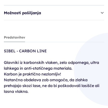
Možnosti pošiljanja
glavnik SIB CarbonLine - 18cm
Predstavitev
8,41€
SIBEL - CARBON LINE
Glavniki iz karbonskih vlaken, zelo odpornega, ultra
lahkega in anti-statičnega materiala.
Karbon je praktično nezlomljiv!
Natančna obdelava zob omogoča, da zlahka
prehajajo skozi lase, ne da bi poškodovali lasišče ali
lasna vlakna.