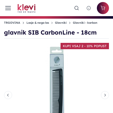
TRGOVINA
Lasje & nega las
Glavniki
Glavniki - karbon
glavnik SIB CarbonLine - 18cm
T
KUPI VSAJ 2 - 10% POPUST