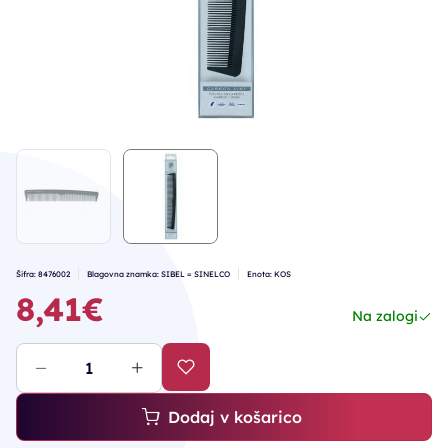
Šifra: 8476002
Blagovna znamka: SIBEL = SINELCO
Enota: KOS
8,41€
Na zalogi
Dodaj v košarico