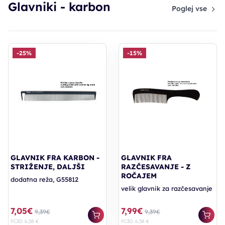
Glavniki - karbon
Poglej vse
-25%
-15%
GLAVNIK FRA KARBON -
GLAVNIK FRA
STRIŽENJE, DALJŠI
RAZČESAVANJE - Z
ROČAJEM
dodatna reža, G55812
velik glavnik za razčesavanje
7,05€
7,99€
9,39€
9,39€
PC30: 6,58 €
PC30: 6,58 €