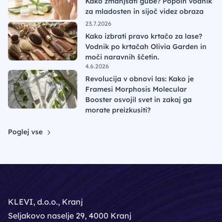
Kako zmanjšati gube? Popoln vodnik
za mladosten in sijoč videz obraza
23.7.2026
Kako izbrati pravo krtačo za lase?
Vodnik po krtačah Olivia Garden in
moči naravnih ščetin.
4.6.2026
Revolucija v obnovi las: Kako je
Framesi Morphosis Molecular
Booster osvojil svet in zakaj ga
morate preizkusiti?
Poglej vse
KLEVI, d.o.o., Kranj
Seljakovo naselje 29, 4000 Kranj