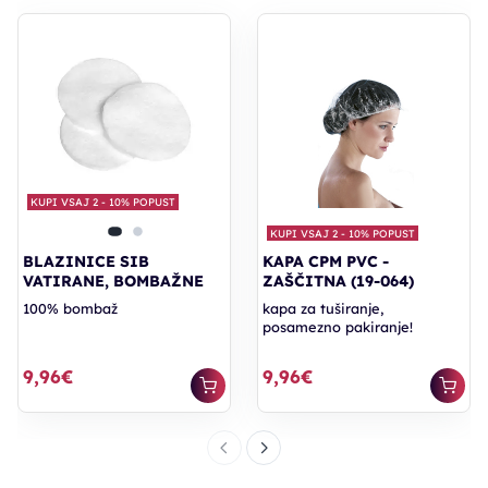
KUPI VSAJ 2 - 10% POPUST
KUPI VSAJ 2 - 10% POPUST
BLAZINICE SIB
KAPA CPM PVC -
VATIRANE, BOMBAŽNE
ZAŠČITNA (19-064)
100% bombaž
kapa za tuširanje,
posamezno pakiranje!
9,96€
9,96€