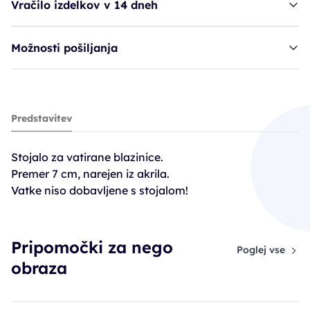
Vračilo izdelkov v 14 dneh
Možnosti pošiljanja
stojalo za blazinice SIB vatirane
Predstavitev
12,90€
Stojalo za vatirane blazinice.
Premer 7 cm, narejen iz akrila.
Vatke niso dobavljene s stojalom!
Pripomočki za nego
Poglej vse
obraza