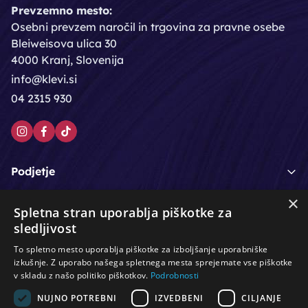
Prevzemno mesto:
Osebni prevzem naročil in trgovina za pravne osebe
Bleiweisova ulica 30
4000 Kranj, Slovenija
info@klevi.si
04 2315 930
Podjetje
×
Moj račun
Spletna stran uporablja piškotke za
sledljivost
Podpora strankam
To spletno mesto uporablja piškotke za izboljšanje uporabniške
izkušnje. Z uporabo našega spletnega mesta sprejemate vse piškotke
v skladu z našo politiko piškotkov.
Podrobnosti
NUJNO POTREBNI
IZVEDBENI
CILJANJE
/
/
/
Lasje & nega las
Roke & nohti
Orodje - kozmetično