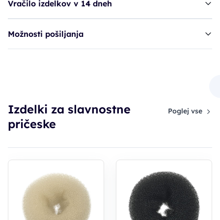
Vračilo izdelkov v 14 dneh
Možnosti pošiljanja
dodatek SIB Bun Roll, 18 cm - rjav
3,90€
Izdelki za slavnostne
Poglej vse
pričeske