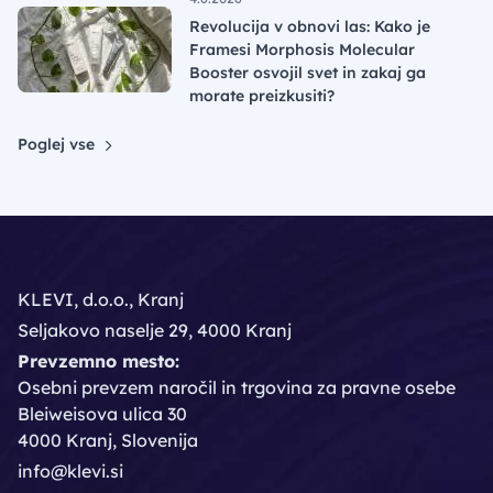
Revolucija v obnovi las: Kako je
Framesi Morphosis Molecular
Booster osvojil svet in zakaj ga
morate preizkusiti?
Poglej vse
KLEVI, d.o.o., Kranj
Seljakovo naselje 29, 4000 Kranj
Prevzemno mesto:
Osebni prevzem naročil in trgovina za pravne osebe
Bleiweisova ulica 30
4000 Kranj, Slovenija
info@klevi.si