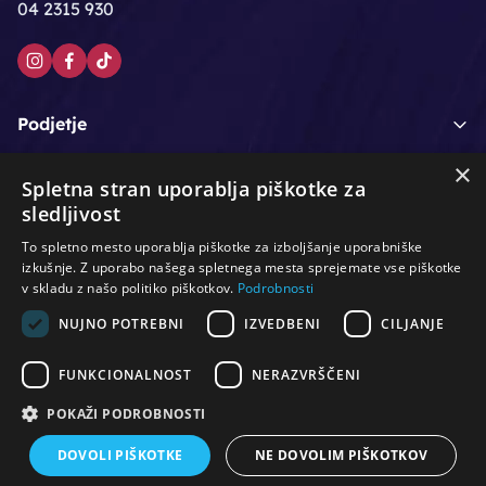
04 2315 930
Podjetje
×
Moj račun
Spletna stran uporablja piškotke za
sledljivost
Podpora strankam
To spletno mesto uporablja piškotke za izboljšanje uporabniške
izkušnje. Z uporabo našega spletnega mesta sprejemate vse piškotke
v skladu z našo politiko piškotkov.
Podrobnosti
NUJNO POTREBNI
IZVEDBENI
CILJANJE
/
/
/
Lasje & nega las
Roke & nohti
Orodje - kozmetično
/
/
/
Noge & pedikura
Obraz & telo
Depilacijski izdelki
FUNKCIONALNOST
NERAZVRŠČENI
/
/
Oprema za salone
Čistoča & zaščita
Ostalo
POKAŽI PODROBNOSTI
DOVOLI PIŠKOTKE
NE DOVOLIM PIŠKOTKOV
© Vse pravice pridržane. Produkcija:
PNV d.o.o.