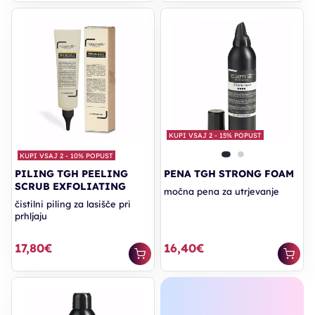
Prijavite se na e-novice in si
zagotovite
ekskluziven 15 % popust
za svoj prvi
H
air Syrup ritual
.
KUPI VSAJ 2 - 15% POPUST
KUPI VSAJ 2 - 10% POPUST
PILING TGH PEELING
PENA TGH STRONG FOAM
Želim prejemati e-poštna sporočila o artiklih, storitvah in
SCRUB EXFOLIATING
ponudbah, ki bi me morebiti zanimala.
močna pena za utrjevanje
čistilni piling za lasišče pri
Vašo zasebnost jemljemo zelo resno. Informacije, ki nam jih boste posredovali, bomo hranili v skladu s
splošno uredbo EU o varstvu osebnih podatkov (GDPR) (EU) 2016/679. S prijavo na e-novice se
prhljaju
strinjate, da vam pošiljamo transakcijska in promocijska e-poštna sporočila.
17,80€
16,40€
ŽELIM 15 % POPUST
*Popust velja samo za izdelke Hair Syrup in se ne sešteva z drugimi popusti.