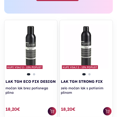
PREJMITE -15 % NA HAIR SYRUP
IZDELKE!
KUPI VSAJ 2 - 15% POPUST
KUPI VSAJ 2 - 15% POPUST
LAK TGH ECO FIX DESIGN
LAK TGH STRONG FIX
močan lak brez potisnega
zelo močan lak s potisnim
plina
plinom
18,20€
18,20€