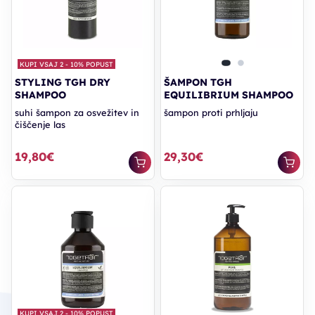
KUPI VSAJ 2 - 10% POPUST
STYLING TGH DRY
ŠAMPON TGH
SHAMPOO
EQUILIBRIUM SHAMPOO
suhi šampon za osvežitev in
šampon proti prhljaju
čiščenje las
19,80€
29,30€
KUPI VSAJ 2 - 10% POPUST