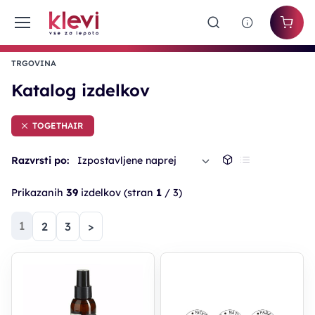
TRGOVINA
Katalog izdelkov
TOGETHAIR
Razvrsti po:
Izpostavljene naprej
Prikazanih
39
izdelkov
(stran
1
/ 3)
(trenutna)
1
2
3
>