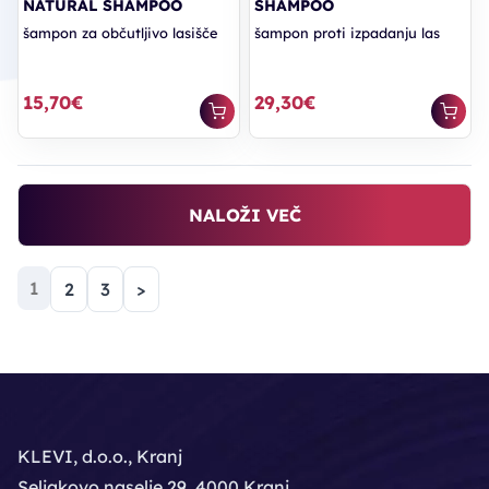
NATURAL SHAMPOO
SHAMPOO
šampon za občutljivo lasišče
šampon proti izpadanju las
15,70€
29,30€
NALOŽI VEČ
(trenutna)
1
2
3
>
KLEVI, d.o.o., Kranj
Seljakovo naselje 29, 4000 Kranj