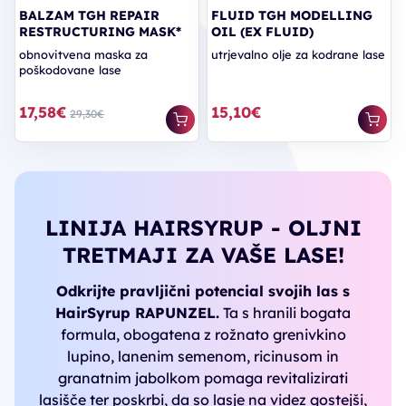
BALZAM TGH REPAIR
FLUID TGH MODELLING
RESTRUCTURING MASK*
OIL (EX FLUID)
obnovitvena maska za
utrjevalno olje za kodrane lase
poškodovane lase
17,58€
15,10€
29,30€
LINIJA HAIRSYRUP - OLJNI
TRETMAJI ZA VAŠE LASE!
Odkrijte pravljični potencial svojih las s
HairSyrup RAPUNZEL.
Ta s hranili bogata
formula, obogatena z rožnato grenivkino
lupino, lanenim semenom, ricinusom in
granatnim jabolkom pomaga revitalizirati
lasišče ter poskrbi, da so lasje na videz gostejši,