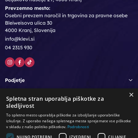
Prevzemno mesto:
Osebni prevzem naročil in trgovina za pravne osebe
Bleiweisova ulica 30
4000 Kranj, Slovenija
info@klevi.si
04 2315 930
Podjetje
×
Moj račun
Spletna stran uporablja piškotke za
sledljivost
Podpora strankam
To spletno mesto uporablja piškotke za izboljšanje uporabniške
izkušnje. Z uporabo našega spletnega mesta sprejemate vse piškotke
v skladu z našo politiko piškotkov.
Podrobnosti
NUJNO POTREBNI
IZVEDBENI
CILJANJE
/
/
/
Lasje & nega las
Roke & nohti
Orodje - kozmetično