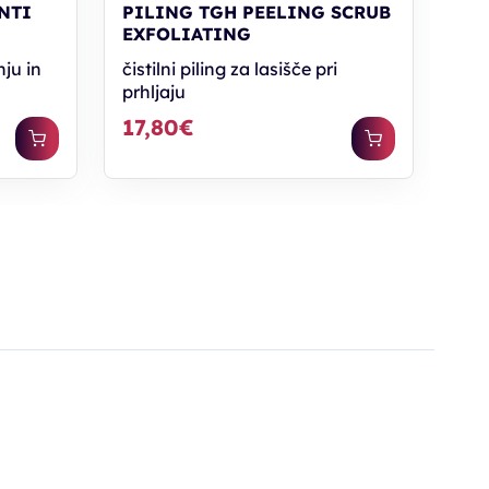
NTI
PILING TGH PEELING SCRUB
EXFOLIATING
ju in
čistilni piling za lasišče pri
prhljaju
17,80€