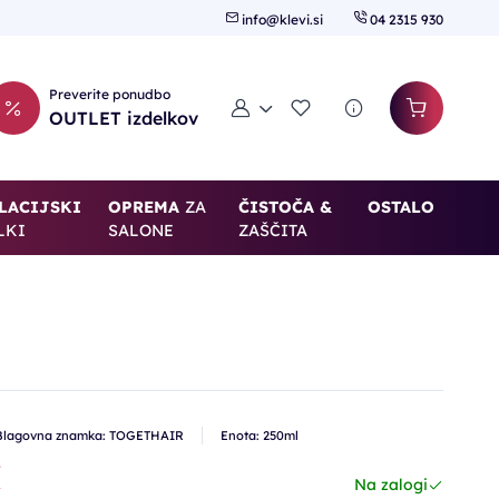
info@klevi.si
04 2315 930
Preverite ponudbo
Moj račun
Seznam želja
OUTLET izdelkov
LACIJSKI
OPREMA
ZA
ČISTOČA &
OSTALO
LKI
SALONE
ZAŠČITA
Blagovna znamka: TOGETHAIR
Enota: 250ml
€
Na zalogi