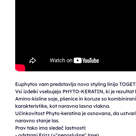
Euphytos vam predstavlja novo styling linijo TOGE
Vsi izdelki vsebujejo PHYTO-KERATIN, ki je rezult
Amino-kisline soje, pšenice in koruze so kombinirani 
karakteristike, kot naravna lasna vlakna.
Učinkovitost Phyto-keratina je osnovana, da ustvari z
naravno stanje las.
Prav tako ima sledeč lastnosti:
- odstrani Frizz (="neposlušne" lase)