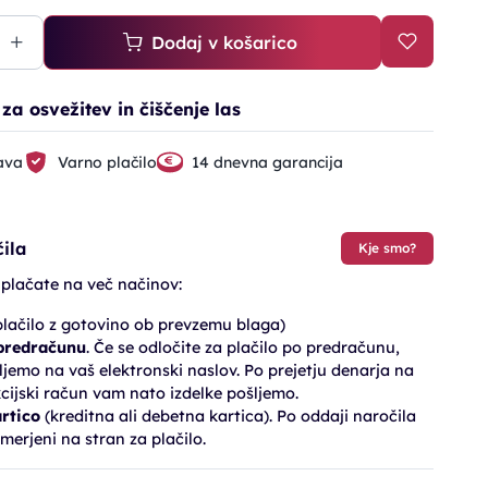
Dodaj v košarico
a osvežitev in čiščenje las
ava
Varno plačilo
14 dnevna garancija
ila
Kje smo?
 plačate na več načinov:
lačilo z gotovino ob prevzemu blaga)
 predračunu
. Če se odločite za plačilo po predračunu,
jemo na vaš elektronski naslov. Po prejetju denarja na
cijski račun vam nato izdelke pošljemo.
artico
(kreditna ali debetna kartica). Po oddaji naročila
merjeni na stran za plačilo.