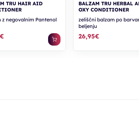
M TRU HAIR AID
BALZAM TRU HERBAL A
ITIONER
OXY CONDITIONER
 z negovalnim Pantenol
zeliščni balzam po barvan
beljenju
5€
26,95€