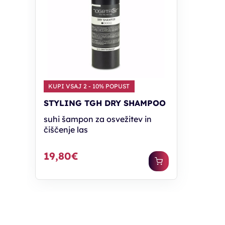
KUPI VSAJ 2 - 10% POPUST
STYLING TGH DRY SHAMPOO
suhi šampon za osvežitev in
čiščenje las
19,80€