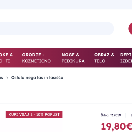
OKE &
ORODJE -
NOGE &
OBRAZ &
DEPI
OHTI
KOZMETIČNO
PEDIKURA
TELO
IZDE
as
Ostala nega las in lasišča
KUPI VSAJ 2 - 10% POPUST
Šifra: T19619
19,80