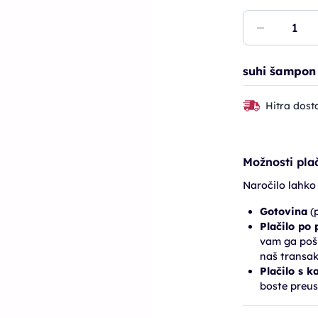
suhi šampon z
Hitra dost
Možnosti plač
Naročilo lahko
Gotovina
(p
Plačilo po
vam ga pošl
naš transak
Plačilo s k
boste preus