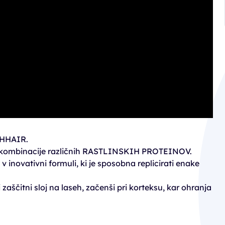
THHAIR.
at kombinacije različnih RASTLINSKIH PROTEINOV.
v inovativni formuli, ki je sposobna replicirati enake
aščitni sloj na laseh, začenši pri korteksu, kar ohranja