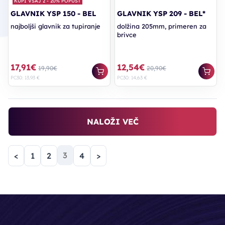
KUPI VSAJ 2 - 20% POPUST
GLAVNIK YSP 150 - BEL
GLAVNIK YSP 209 - BEL*
najboljši glavnik za tupiranje
dolžina 205mm, primeren za
brivce
17,91€
12,54€
19,90€
20,90€
PC30: 13,93 €
PC30: 14,63 €
NALOŽI VEČ
(trenutna)
3
<
1
2
4
>