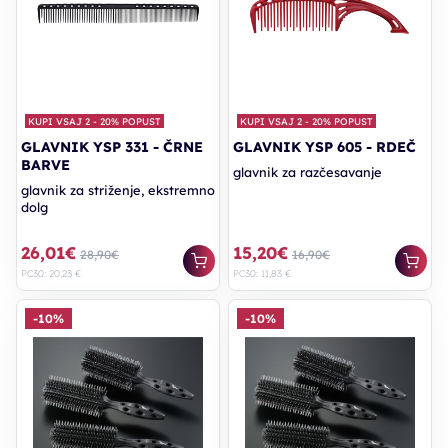
KUPI VSAJ 2 - 20% POPUST
KUPI VSAJ 2 - 20% POPUST
GLAVNIK YSP 331 - ČRNE
GLAVNIK YSP 605 - RDEČ
BARVE
glavnik za razčesavanje
glavnik za striženje, ekstremno
dolg
26,01€
15,20€
28,90€
16,90€
PC30: 20,23 €
PC30: 11,83 €
-10%
-10%