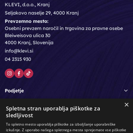
KLEVI, d.o.o., Kranj
Seljakovo naselje 29, 4000 Kranj
Prevzemno mesto:
Osebni prevzem naročil in trgovina za pravne osebe
Bleiweisova ulica 30
4000 Kranj, Slovenija
info@klevi.si
04 2315 930
Podjetje
×
Moj račun
Spletna stran uporablja piškotke za
sledljivost
Podpora strankam
To spletno mesto uporablja piškotke za izboljšanje uporabniške
izkušnje. Z uporabo našega spletnega mesta sprejemate vse piškotke