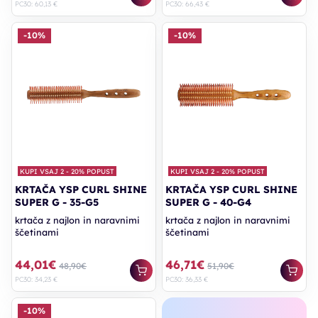
PC30: 60,13 €
PC30: 66,43 €
-10%
-10%
KUPI VSAJ 2 - 20% POPUST
KUPI VSAJ 2 - 20% POPUST
KRTAČA YSP CURL SHINE
KRTAČA YSP CURL SHINE
SUPER G - 35-G5
SUPER G - 40-G4
krtača z najlon in naravnimi
krtača z najlon in naravnimi
ščetinami
ščetinami
44,01€
46,71€
48,90€
51,90€
PC30: 34,23 €
PC30: 36,33 €
-10%