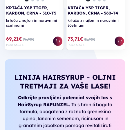
KRTAČA YSP TIGER,
KRTAČA YSP TIGER,
KARBON, ČRNA - 510-T5
KARBON, ČRNA - 560-T4
krtača z najlon in naravnimi
krtača z najlon in naravnimi
ščetinami
ščetinami
69,21€
73,71€
76,90€
81,90€
PC30: 53,83 €
PC30: 57,33 €
LINIJA HAIRSYRUP - OLJNI
TRETMAJI ZA VAŠE LASE!
Odkrijte pravljični potencial svojih las s
HairSyrup RAPUNZEL.
Ta s hranili bogata
formula, obogatena z rožnato grenivkino
lupino, lanenim semenom, ricinusom in
granatnim jabolkom pomaga revitalizirati