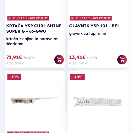
KUPI VSAJ 2 - 20% POPUST
KUPI VSAJ 2 - 20% POPUST
KRTAČA YSP CURL SHINE
GLAVNIK YSP 101 - BEL
SUPER G - 66-GW0
glavnik za tupiranje
krtača z najlon in naravnimi
ščetinami
71,91€
13,41€
79,90€
14,90€
PC30: 55,92 €
PC30: 10,43 €
-10%
-40%