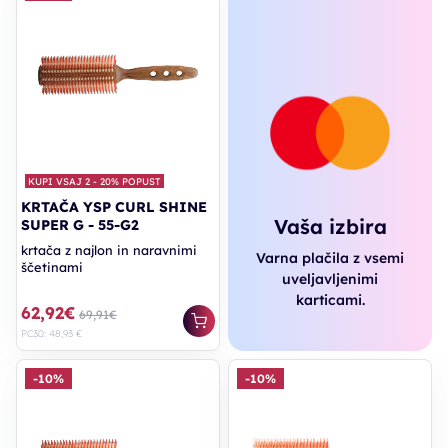
KUPI VSAJ 2 - 20% POPUST
KRTAČA YSP CURL SHINE
Vaša izbira
SUPER G - 55-G2
krtača z najlon in naravnimi
Varna plačila z vsemi
ščetinami
uveljavljenimi
karticami.
62,92€
69,91€
PC30: 48,93 €
-10%
-10%