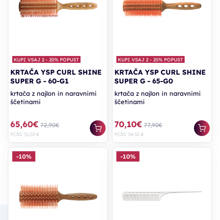
KUPI VSAJ 2 - 20% POPUST
KUPI VSAJ 2 - 20% POPUST
KRTAČA YSP CURL SHINE
KRTAČA YSP CURL SHINE
SUPER G - 60-G1
SUPER G - 65-G0
krtača z najlon in naravnimi
krtača z najlon in naravnimi
ščetinami
ščetinami
65,60€
70,10€
72,90€
77,90€
PC30: 51,02 €
PC30: 54,52 €
-10%
-10%