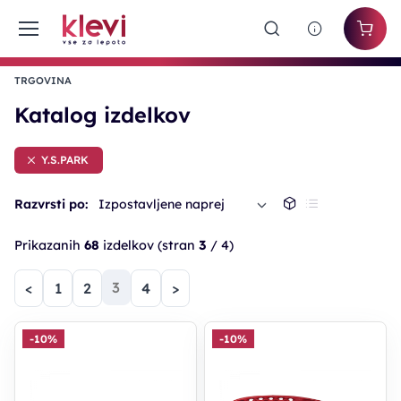
TRGOVINA
Katalog izdelkov
Y.S.PARK
Razvrsti po:
Izpostavljene naprej
Prikazanih
68
izdelkov
(stran
3
/ 4)
(trenutna)
3
<
1
2
4
>
-10%
-10%