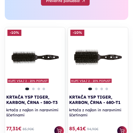
Preverite ponudbo!
-10%
-10%
KUPI VSAJ 2 - 20% POPUST
KUPI VSAJ 2 - 20% POPUST
KRTAČA YSP TIGER,
KRTAČA YSP TIGER,
KARBON, ČRNA - 580-T3
KARBON, ČRNA - 680-T1
krtača z najlon in naravnimi
krtača z najlon in naravnimi
ščetinami
ščetinami
77,31€
85,41€
85,90€
94,90€