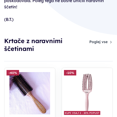
poškodovala. Poleg tega ne boste uničili naravnih
ščetin!
(B.T.)
Krtače z naravnimi
Poglej vse
ščetinami
-40%
-10%
KUPI VSAJ 2 - 20% POPUST