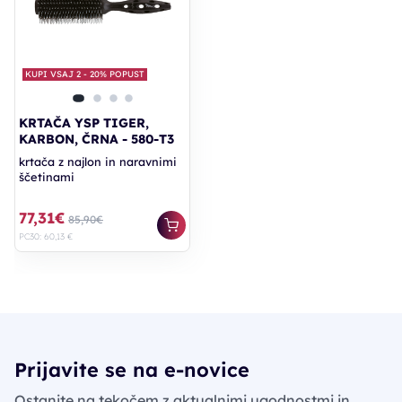
KUPI VSAJ 2 - 20% POPUST
KRTAČA YSP TIGER,
KARBON, ČRNA - 580-T3
krtača z najlon in naravnimi
ščetinami
77,31€
85,90€
PC30: 60,13 €
Prijavite se na e-novice
Ostanite na tekočem z aktualnimi ugodnostmi in