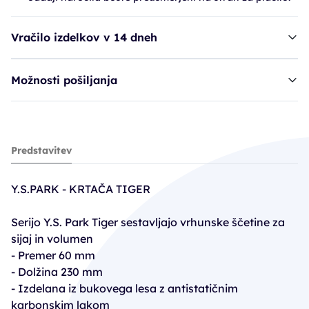
Vračilo izdelkov v 14 dneh
Možnosti pošiljanja
krtača YSP Tiger, karbon, črna - 580-T3
Predstavitev
77,31€
85,90€
Y.S.PARK - KRTAČA TIGER
PC30: 60,13€
Serijo Y.S. Park Tiger sestavljajo vrhunske ščetine za
sijaj in volumen
- Premer 60 mm
- Dolžina 230 mm
- Izdelana iz bukovega lesa z antistatičnim
karbonskim lakom