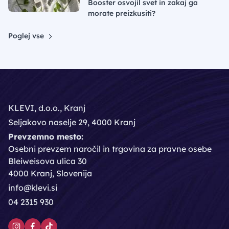
Booster osvojil svet in zakaj ga
morate preizkusiti?
Poglej vse
KLEVI, d.o.o., Kranj
Seljakovo naselje 29, 4000 Kranj
Prevzemno mesto:
Osebni prevzem naročil in trgovina za pravne osebe
Bleiweisova ulica 30
4000 Kranj, Slovenija
info@klevi.si
04 2315 930