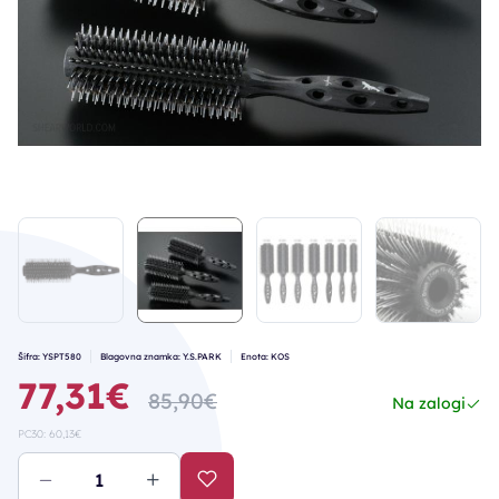
Šifra: YSPT580
Blagovna znamka: Y.S.PARK
Enota: KOS
77,31€
85,90€
Na zalogi
PC30: 60,13€