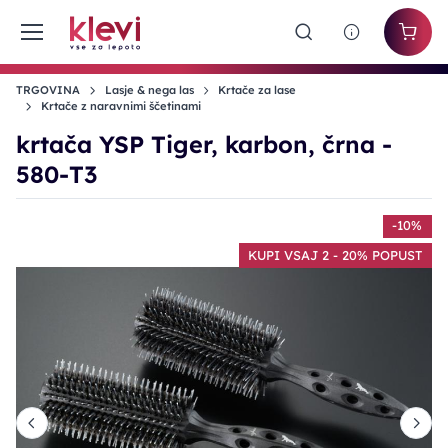
TRGOVINA
Lasje & nega las
Krtače za lase
Krtače z naravnimi ščetinami
krtača YSP Tiger, karbon, črna -
580-T3
%
-10%
T
KUPI VSAJ 2 - 20% POPUST