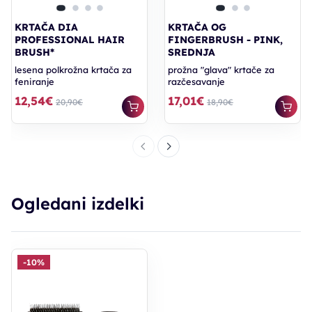
KRTAČA DIA
KRTAČA OG
PROFESSIONAL HAIR
FINGERBRUSH - PINK,
BRUSH*
SREDNJA
lesena polkrožna krtača za
prožna "glava" krtače za
feniranje
razčesavanje
12,54€
17,01€
20,90€
18,90€
Ogledani izdelki
-10%