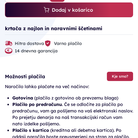
Dodaj v košarico
krtača z najlon in naravnimi ščetinami
Hitra dostava
Varno plačilo
14 dnevna garancija
Možnosti plačila
Kje smo?
Naročilo lahko plačate na več načinov:
Gotovina
(plačilo z gotovino ob prevzemu blaga)
Plačilo po predračunu
. Če se odločite za plačilo po
predračunu, vam ga pošljemo na vaš elektronski naslov.
Po prejetju denarja na naš transakcijski račun vam
nato izdelke pošljemo.
Plačilo s kartico
(kreditna ali debetna kartica). Po
oddaji naročila boste preusmerjeni na stran za plačilo.