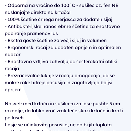
- Odporna na vročino do 100°C - sušilec oz. fen NE
naslanjajte direkto na krtačo!
- 100% ščetine črnega merjasca za dodaten sijaj
- Antibakterijske nanosrebrne ščetine za enostavno
pobiranje pramenov las
- Ekstra goste ščetine za večji sijaj in volumen
- Ergonomski ročaj za dodaten oprijem in optimalen
nadzor
- Enostavno vrtljiva zahvaljujoč šesterokotni obliki
ročaja
- Prezračevalne luknje v ročaju omogočajo, da se
mokre roke hitreje posušijo in zagotavljajo boljši
oprijem
Nasvet: med krtačo in sušilcem za lase pustite 5 cm
razdalje, da lahko vroč zrak teče skozi krtačo in kroži
po laseh.
Lasje se učinkovito posušijo, ne da bi jih toplota