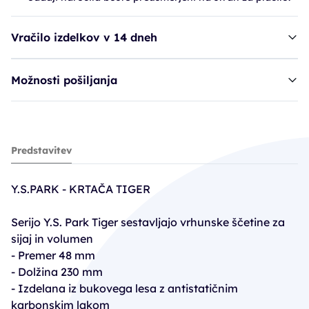
Vračilo izdelkov v 14 dneh
Možnosti pošiljanja
krtača YSP Tiger, karbon, črna - 510-T5
Predstavitev
69,21€
76,90€
Y.S.PARK - KRTAČA TIGER
PC30: 53,83€
Serijo Y.S. Park Tiger sestavljajo vrhunske ščetine za
sijaj in volumen
- Premer 48 mm
- Dolžina 230 mm
- Izdelana iz bukovega lesa z antistatičnim
karbonskim lakom