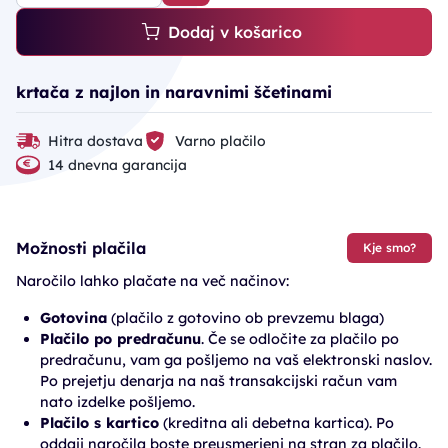
Dodaj v košarico
krtača z najlon in naravnimi ščetinami
Hitra dostava
Varno plačilo
14 dnevna garancija
Možnosti plačila
Kje smo?
Naročilo lahko plačate na več načinov:
Gotovina
(plačilo z gotovino ob prevzemu blaga)
Plačilo po predračunu
. Če se odločite za plačilo po
predračunu, vam ga pošljemo na vaš elektronski naslov.
Po prejetju denarja na naš transakcijski račun vam
nato izdelke pošljemo.
Plačilo s kartico
(kreditna ali debetna kartica). Po
oddaji naročila boste preusmerjeni na stran za plačilo.