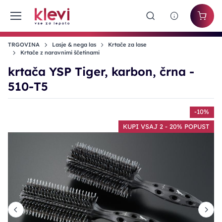
TRGOVINA
Lasje & nega las
Krtače za lase
Krtače z naravnimi ščetinami
krtača YSP Tiger, karbon, črna -
510-T5
%
-10%
T
KUPI VSAJ 2 - 20% POPUST