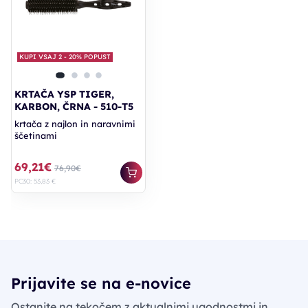
KUPI VSAJ 2 - 20% POPUST
KRTAČA YSP TIGER,
KARBON, ČRNA - 510-T5
krtača z najlon in naravnimi
ščetinami
69,21€
76,90€
PC30: 53,83 €
Prijavite se na e-novice
Ostanite na tekočem z aktualnimi ugodnostmi in