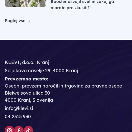
Booster osvojil svet in zakaj ga
morate preizkusiti?
Poglej vse
KLEVI, d.o.o., Kranj
Seljakovo naselje 29, 4000 Kranj
Prevzemno mesto:
Osebni prevzem naročil in trgovina za pravne osebe
Bleiweisova ulica 30
4000 Kranj, Slovenija
info@klevi.si
04 2315 930