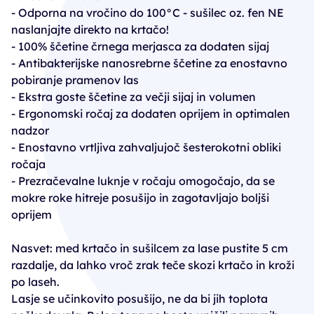
- Odporna na vročino do 100°C - sušilec oz. fen NE
naslanjajte direkto na krtačo!
- 100% ščetine črnega merjasca za dodaten sijaj
- Antibakterijske nanosrebrne ščetine za enostavno
pobiranje pramenov las
- Ekstra goste ščetine za večji sijaj in volumen
- Ergonomski ročaj za dodaten oprijem in optimalen
nadzor
- Enostavno vrtljiva zahvaljujoč šesterokotni obliki
ročaja
- Prezračevalne luknje v ročaju omogočajo, da se
mokre roke hitreje posušijo in zagotavljajo boljši
oprijem
Nasvet: med krtačo in sušilcem za lase pustite 5 cm
razdalje, da lahko vroč zrak teče skozi krtačo in kroži
po laseh.
Lasje se učinkovito posušijo, ne da bi jih toplota