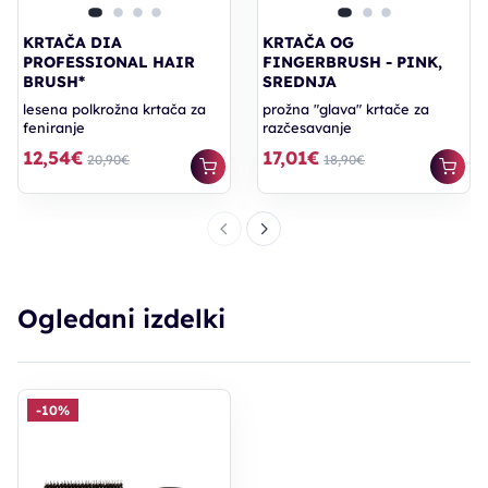
KRTAČA DIA
KRTAČA OG
PROFESSIONAL HAIR
FINGERBRUSH - PINK,
BRUSH*
SREDNJA
lesena polkrožna krtača za
prožna "glava" krtače za
feniranje
razčesavanje
12,54€
17,01€
20,90€
18,90€
Ogledani izdelki
-10%