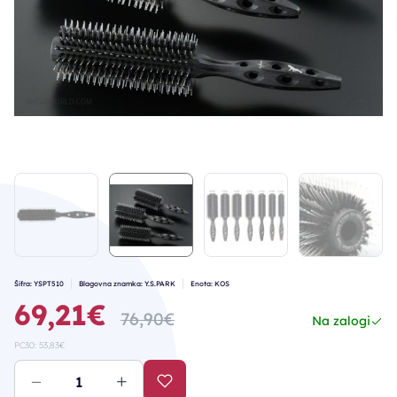
Šifra: YSPT510
Blagovna znamka: Y.S.PARK
Enota: KOS
69,21€
76,90€
Na zalogi
PC30: 53,83€