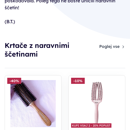
poškodovala. Poleg tega ne boste uničili naravnih
ščetin!
(B.T.)
Krtače z naravnimi
Poglej vse
ščetinami
-40%
-10%
KUPI VSAJ 2 - 20% POPUST