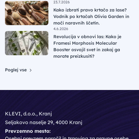
23.7.2026
Kako izbrati pravo krtačo za lase?
Vodnik po krtačah Olivia Garden in
moči naravnih ščetin.
4.6.2026
Revolucija v obnovi las: Kako je
Framesi Morphosis Molecular
Booster osvojil svet in zakaj ga
morate preizkusiti?
Poglej vse
KLEVI, d.o.o., Kranj
Seljakovo naselje 29, 4000 Kranj
Prevzemno mesto:
Osebni prevzem naročil in trgovina za pravne osebe