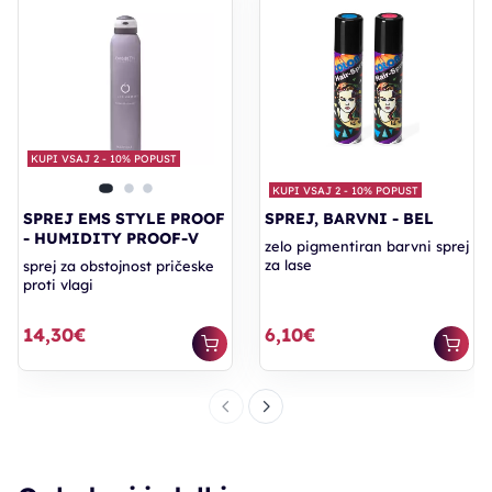
KUPI VSAJ 2 - 10% POPUST
KUPI VSAJ 2 - 10% POPUST
SPREJ EMS STYLE PROOF
SPREJ, BARVNI - BEL
- HUMIDITY PROOF-V
zelo pigmentiran barvni sprej
za lase
sprej za obstojnost pričeske
proti vlagi
14,30€
6,10€