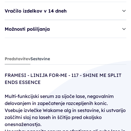
Vračilo izdelkov v 14 dneh
Možnosti pošiljanja
serum FRA 117 - Shine Me Split Ends
Predstavitev
Sestavine
16,70€
FRAMESI - LINIJA FOR-ME - 117 - SHINE ME SPLIT
ENDS ESSENCE
Multi-funkcijski serum za sijoče lase, negovalnim
delovanjem in zapečatenje razcepljenih konic.
Vsebuje izvlečke Wakame alg in sestavine, ki ustvarijo
zaščitni sloj na laseh in ščitijo pred okoljsko
onesnaženostjo.