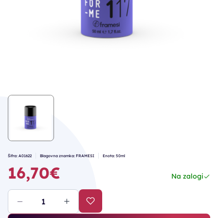
Šifra: A01622
Blagovna znamka: FRAMESI
Enota: 50ml
16,70€
Na zalogi