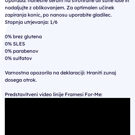
Uporaba: nanesite serum na sfrotirane ali suhe lase in
nadaljujte z oblikovanjem. Za optimalen učinek
zapiranja konic, po nanosu uporabite gladilec.
Stopnja utrjevanja: 1/6
0% brez glutena
0% SLES
0% parabenov
0% sulfatov
Varnostna opozorila na deklaraciji: Hraniti zunaj
dosega otrok.
Predstavitveni video linije Framesi For-Me: