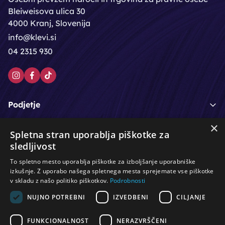
Bleiweisova ulica 30
4000 Kranj, Slovenija
info@klevi.si
04 2315 930
Podjetje
×
Moj račun
Spletna stran uporablja piškotke za
sledljivost
Podpora strankam
To spletno mesto uporablja piškotke za izboljšanje uporabniške
izkušnje. Z uporabo našega spletnega mesta sprejemate vse piškotke
v skladu z našo politiko piškotkov.
Podrobnosti
NUJNO POTREBNI
IZVEDBENI
CILJANJE
/
/
/
Lasje & nega las
Roke & nohti
Orodje - kozmetično
/
/
/
Noge & pedikura
Obraz & telo
Depilacijski izdelki
FUNKCIONALNOST
NERAZVRŠČENI
/
/
Oprema za salone
Čistoča & zaščita
Ostalo