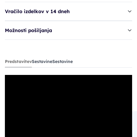
Vračilo izdelkov v 14 dneh
Možnosti pošiljanja
balzam FRA M. Restructure Conditioner
Predstavitev
Sestavine
Sestavine
35,60€