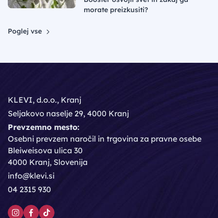
morate preizkusiti?
Poglej vse
KLEVI, d.o.o., Kranj
Seljakovo naselje 29, 4000 Kranj
Prevzemno mesto:
Osebni prevzem naročil in trgovina za pravne osebe
Bleiweisova ulica 30
4000 Kranj, Slovenija
info@klevi.si
04 2315 930