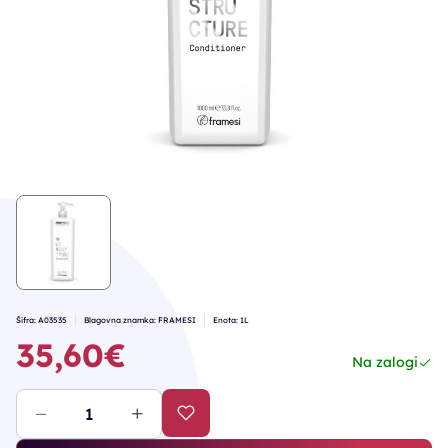
Šifra: A03535
Blagovna znamka: FRAMESI
Enota: 1L
35,60€
Na zalogi