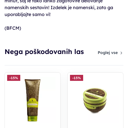
minut, saj le tako lahko zagotovite delovanje
namenskih sestavin! Izdelek je namenski, zato ga
uporabljajte samo vi!
(BFCM)
Nega poškodovanih las
Poglej vse
-15%
-15%