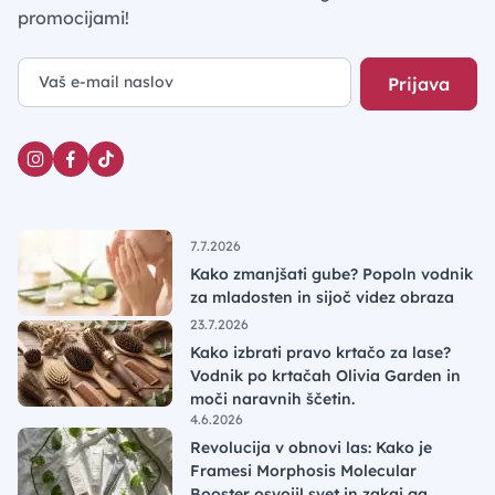
promocijami!
Prijava
7.7.2026
Kako zmanjšati gube? Popoln vodnik
za mladosten in sijoč videz obraza
23.7.2026
Kako izbrati pravo krtačo za lase?
Vodnik po krtačah Olivia Garden in
moči naravnih ščetin.
4.6.2026
Revolucija v obnovi las: Kako je
Framesi Morphosis Molecular
Booster osvojil svet in zakaj ga