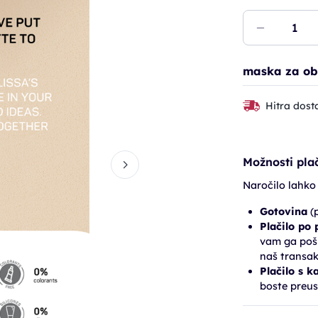
maska za obr
Hitra dost
Možnosti plač
Naročilo lahko
Gotovina
(p
Plačilo po
vam ga pošl
naš transak
Plačilo s k
boste preus