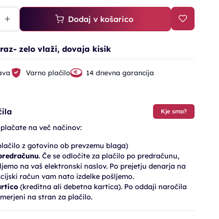
Dodaj v košarico
az- zelo vlaži, dovaja kisik
ava
Varno plačilo
14 dnevna garancija
ila
Kje smo?
 plačate na več načinov:
lačilo z gotovino ob prevzemu blaga)
 predračunu
. Če se odločite za plačilo po predračunu,
jemo na vaš elektronski naslov. Po prejetju denarja na
cijski račun vam nato izdelke pošljemo.
artico
(kreditna ali debetna kartica). Po oddaji naročila
merjeni na stran za plačilo.