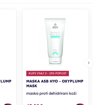
KUPI VSAJ 2 - 15% POPUST
KU
PLUMP
MASKA ASB HYO - OXYPLUMP
SE
MASK
SE
maska proti dehidrirani koži
ser