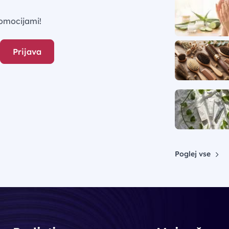
omocijami!
Prijava
Poglej vse