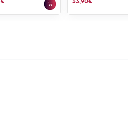
0€
33,90€