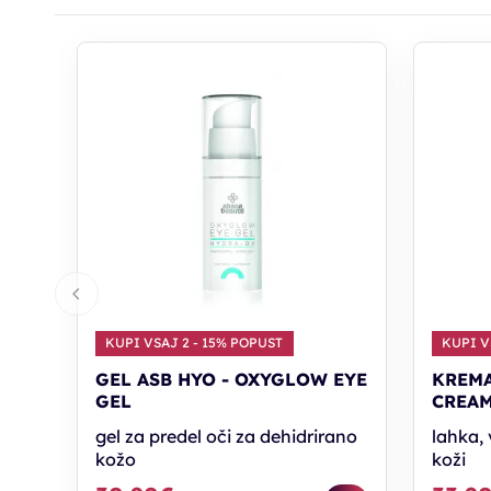
KUPI VSAJ 2 - 15% POPUST
KUPI V
GEL ASB HYO - OXYGLOW EYE
KREMA
GEL
CREA
gel za predel oči za dehidrirano
lahka, 
kožo
koži