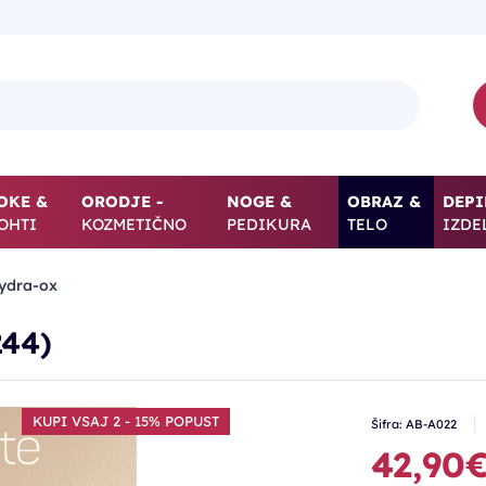
OKE &
ORODJE -
NOGE &
OBRAZ &
DEPI
OHTI
KOZMETIČNO
PEDIKURA
TELO
IZDE
ydra-ox
44)
KUPI VSAJ 2 - 15% POPUST
Šifra: AB-A022
42,90