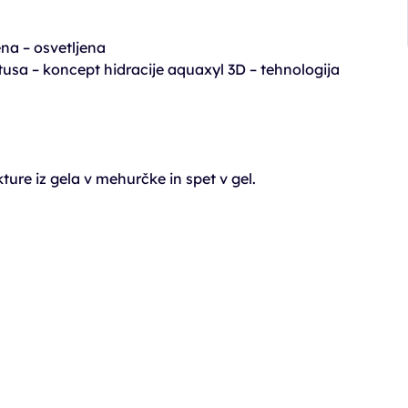
a – osvetljena
 – koncept hidracije aquaxyl 3D – tehnologija
ture iz gela v mehurčke in spet v gel.