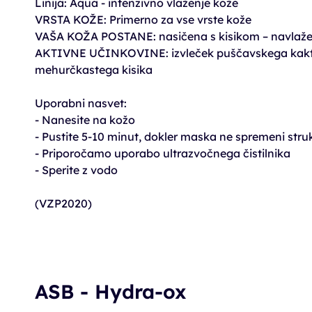
Linija: Aqua - intenzivno vlaženje kože
VRSTA KOŽE: Primerno za vse vrste kože
VAŠA KOŽA POSTANE: nasičena s kisikom – navlažen
AKTIVNE UČINKOVINE: izvleček puščavskega kaktusa
mehurčkastega kisika
Uporabni nasvet:
- Nanesite na kožo
- Pustite 5-10 minut, dokler maska ne spremeni struk
- Priporočamo uporabo ultrazvočnega čistilnika
- Sperite z vodo
(VZP2020)
ASB - Hydra-ox