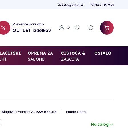
info@klevi.si
04 2315 930
Preverite ponudbo
Moj račun
Seznam želja
OUTLET izdelkov
LACIJSKI
OPREMA
ZA
ČISTOČA &
OSTALO
LKI
SALONE
ZAŠČITA
Blagovna znamka: ALISSA BEAUTE
Enota: 100ml
€
Na zalogi