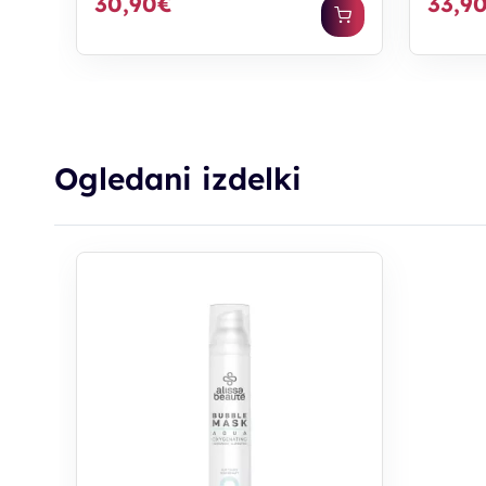
30,90€
33,9
Ogledani izdelki