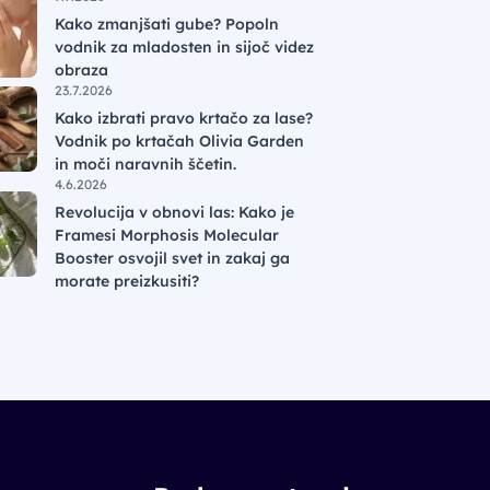
Kako zmanjšati gube? Popoln
vodnik za mladosten in sijoč videz
obraza
23.7.2026
Kako izbrati pravo krtačo za lase?
Vodnik po krtačah Olivia Garden
in moči naravnih ščetin.
4.6.2026
Revolucija v obnovi las: Kako je
Framesi Morphosis Molecular
Booster osvojil svet in zakaj ga
morate preizkusiti?