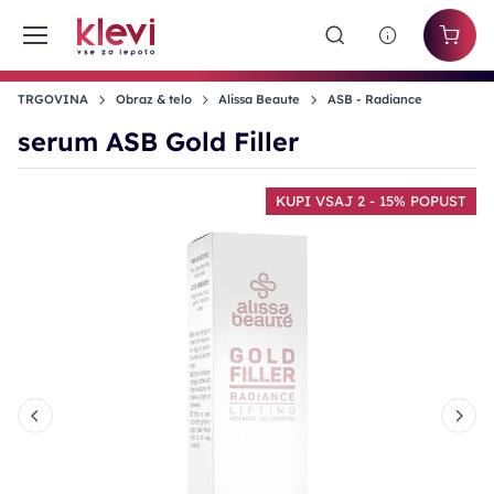
TRGOVINA
Obraz & telo
Alissa Beaute
ASB - Radiance
serum ASB Gold Filler
T
KUPI VSAJ 2 - 15% POPUST