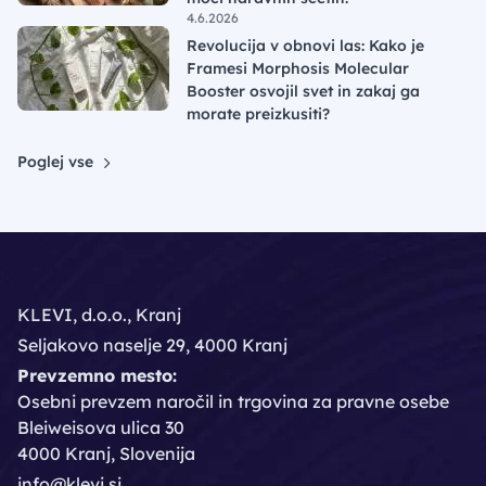
4.6.2026
Revolucija v obnovi las: Kako je
Framesi Morphosis Molecular
Booster osvojil svet in zakaj ga
morate preizkusiti?
Poglej vse
KLEVI, d.o.o., Kranj
Seljakovo naselje 29, 4000 Kranj
Prevzemno mesto:
Osebni prevzem naročil in trgovina za pravne osebe
Bleiweisova ulica 30
4000 Kranj, Slovenija
info@klevi.si