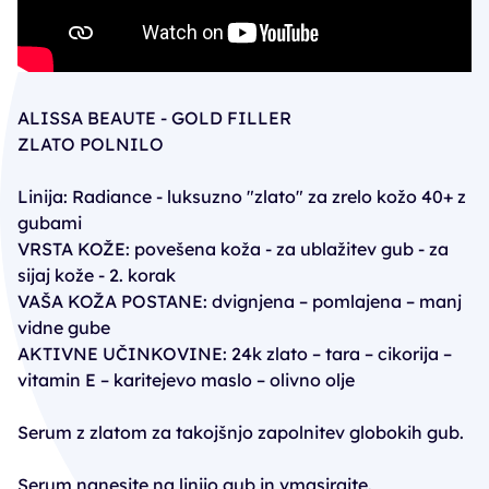
ALISSA BEAUTE - GOLD FILLER
ZLATO POLNILO
Linija: Radiance - luksuzno "zlato" za zrelo kožo 40+ z
gubami
VRSTA KOŽE: povešena koža - za ublažitev gub - za
sijaj kože - 2. korak
VAŠA KOŽA POSTANE: dvignjena – pomlajena – manj
vidne gube
AKTIVNE UČINKOVINE: 24k zlato – tara – cikorija –
vitamin E – karitejevo maslo – olivno olje
Serum z zlatom za takojšnjo zapolnitev globokih gub.
Serum nanesite na linijo gub in vmasirajte.