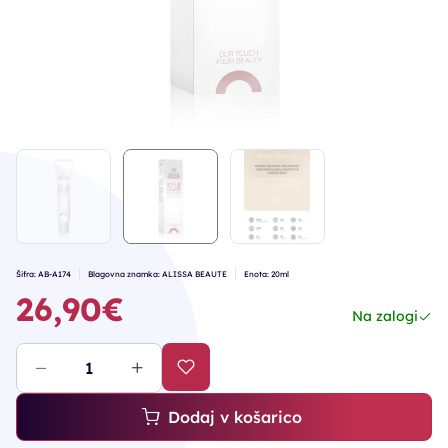
Šifra: AB-A174
Blagovna znamka: ALISSA BEAUTE
Enota: 20ml
26,90€
Na zalogi
Dodaj v košarico