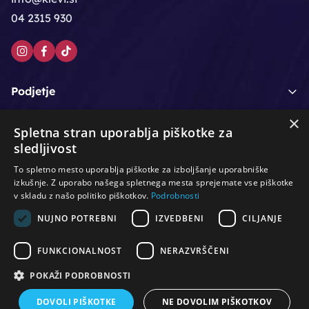
04 2315 930
Podjetje
×
Moj račun
Spletna stran uporablja piškotke za
sledljivost
Podpora strankam
To spletno mesto uporablja piškotke za izboljšanje uporabniške
izkušnje. Z uporabo našega spletnega mesta sprejemate vse piškotke
v skladu z našo politiko piškotkov.
Podrobnosti
NUJNO POTREBNI
IZVEDBENI
CILJANJE
/
/
/
Lasje & nega las
Roke & nohti
Orodje - kozmetično
/
/
/
Noge & pedikura
Obraz & telo
Depilacijski izdelki
FUNKCIONALNOST
NERAZVRŠČENI
/
/
Oprema za salone
Čistoča & zaščita
Ostalo
POKAŽI PODROBNOSTI
DOVOLI PIŠKOTKE
NE DOVOLIM PIŠKOTKOV