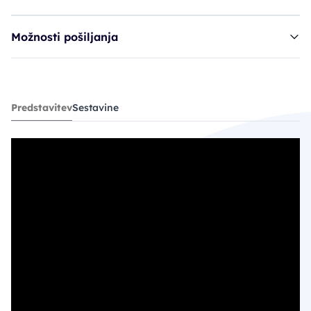
Možnosti pošiljanja
serum ASB Gold Filler
Predstavitev
Sestavine
26,90€