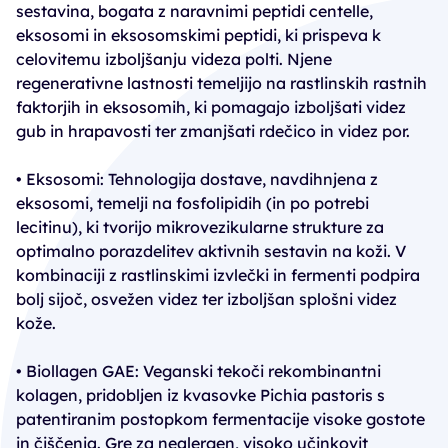
sestavina, bogata z naravnimi peptidi centelle,
eksosomi in eksosomskimi peptidi, ki prispeva k
celovitemu izboljšanju videza polti. Njene
regenerativne lastnosti temeljijo na rastlinskih rastnih
faktorjih in eksosomih, ki pomagajo izboljšati videz
gub in hrapavosti ter zmanjšati rdečico in videz por.
• Eksosomi: Tehnologija dostave, navdihnjena z
eksosomi, temelji na fosfolipidih (in po potrebi
lecitinu), ki tvorijo mikrovezikularne strukture za
optimalno porazdelitev aktivnih sestavin na koži. V
kombinaciji z rastlinskimi izvlečki in fermenti podpira
bolj sijoč, osvežen videz ter izboljšan splošni videz
kože.
• Biollagen GAE: Veganski tekoči rekombinantni
kolagen, pridobljen iz kvasovke Pichia pastoris s
patentiranim postopkom fermentacije visoke gostote
in čiščenja. Gre za nealergen, visoko učinkovit