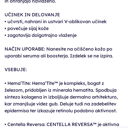
in ohranjajo navlaženo.
UČINEK IN DELOVANJE
• učvrsti, nahrani in ustvari V-oblikovan učinek
• povečuje sijaj kože
• zagotavlja dolgotrajno vlaženje
NAČIN UPORABE: Nanesite na očiščeno kožo po
uporabi seruma ali boosterja. Izdelek se ne izpira.
VSEBUJE:
• Hema’Tite: Hema’Tîte™ je kompleks, bogat z
železom, pridobljen iz minerala hematita. Spodbuja
sintezo kolagena in izboljšuje dermalno arhitekturo,
kar zmanjšuje videz gub. Deluje tudi na zadebelitev
epidermisa ter izkazuje retinolu podobno aktivnost.
• Centella Reversa: CENTELLA REVERSA™ je aktivna