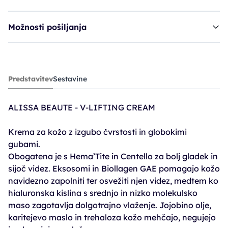
Možnosti pošiljanja
krema ASB V-Lifting Cream (T)
Predstavitev
Sestavine
15,90€
ALISSA BEAUTE - V-LIFTING CREAM
Krema za kožo z izgubo čvrstosti in globokimi
gubami.
Obogatena je s Hema’Tite in Centello za bolj gladek in
sijoč videz. Eksosomi in Biollagen GAE pomagajo kožo
navidezno zapolniti ter osvežiti njen videz, medtem ko
hialuronska kislina s srednjo in nizko molekulsko
maso zagotavlja dolgotrajno vlaženje. Jojobino olje,
karitejevo maslo in trehaloza kožo mehčajo, negujejo