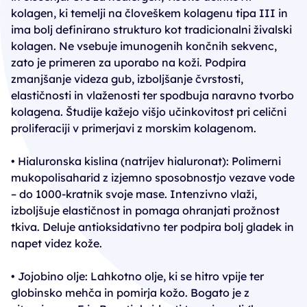
kolagen, ki temelji na človeškem kolagenu tipa III in
ima bolj definirano strukturo kot tradicionalni živalski
kolagen. Ne vsebuje imunogenih končnih sekvenc,
zato je primeren za uporabo na koži. Podpira
zmanjšanje videza gub, izboljšanje čvrstosti,
elastičnosti in vlaženosti ter spodbuja naravno tvorbo
kolagena. Študije kažejo višjo učinkovitost pri celični
proliferaciji v primerjavi z morskim kolagenom.
• Hialuronska kislina (natrijev hialuronat): Polimerni
mukopolisaharid z izjemno sposobnostjo vezave vode
– do 1000-kratnik svoje mase. Intenzivno vlaži,
izboljšuje elastičnost in pomaga ohranjati prožnost
tkiva. Deluje antioksidativno ter podpira bolj gladek in
napet videz kože.
• Jojobino olje: Lahkotno olje, ki se hitro vpije ter
globinsko mehča in pomirja kožo. Bogato je z