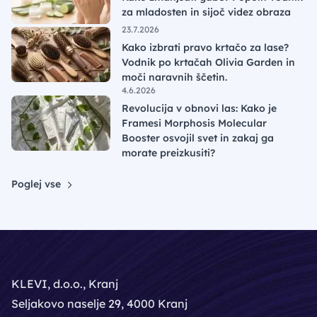
za mladosten in sijoč videz obraza
23.7.2026
Kako izbrati pravo krtačo za lase?
Vodnik po krtačah Olivia Garden in
moči naravnih ščetin.
4.6.2026
Revolucija v obnovi las: Kako je
Framesi Morphosis Molecular
Booster osvojil svet in zakaj ga
morate preizkusiti?
Poglej vse
KLEVI, d.o.o., Kranj
Seljakovo naselje 29, 4000 Kranj