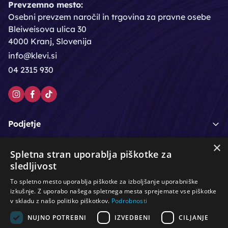
Prevzemno mesto:
Osebni prevzem naročil in trgovina za pravne osebe
Bleiweisova ulica 30
4000 Kranj, Slovenija
info@klevi.si
04 2315 930
Podjetje
×
Moj račun
Spletna stran uporablja piškotke za
sledljivost
Podpora strankam
To spletno mesto uporablja piškotke za izboljšanje uporabniške
izkušnje. Z uporabo našega spletnega mesta sprejemate vse piškotke
v skladu z našo politiko piškotkov.
Podrobnosti
NUJNO POTREBNI
IZVEDBENI
CILJANJE
/
/
/
Lasje & nega las
Roke & nohti
Orodje - kozmetično