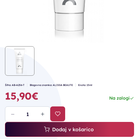
Šifra: AB-A256-T
Blagovna znamka: ALISSA BEAUTE
Enota: 15ml
15,90€
Na zalogi
Dodaj v košarico