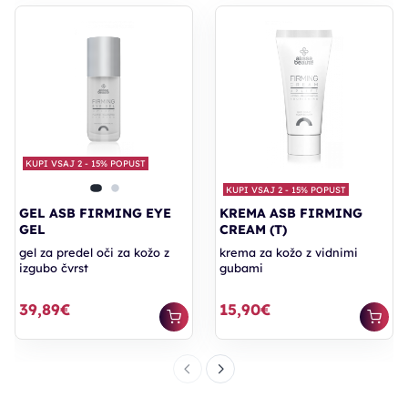
KUPI VSAJ 2 - 15% POPUST
KUPI VSAJ 2 - 15% POPUST
GEL ASB FIRMING EYE
KREMA ASB FIRMING
GEL
CREAM (T)
gel za predel oči za kožo z
krema za kožo z vidnimi
izgubo čvrst
gubami
39,89€
15,90€