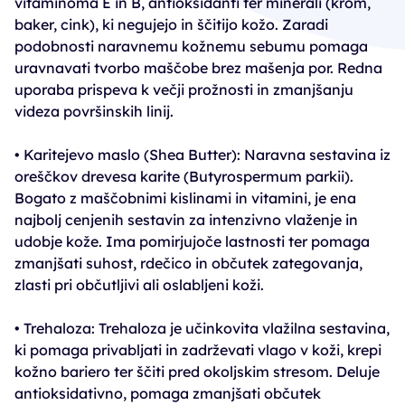
vitaminoma E in B, antioksidanti ter minerali (krom,
baker, cink), ki negujejo in ščitijo kožo. Zaradi
podobnosti naravnemu kožnemu sebumu pomaga
uravnavati tvorbo maščobe brez mašenja por. Redna
uporaba prispeva k večji prožnosti in zmanjšanju
videza površinskih linij.
• Karitejevo maslo (Shea Butter): Naravna sestavina iz
oreščkov drevesa karite (Butyrospermum parkii).
Bogato z maščobnimi kislinami in vitamini, je ena
najbolj cenjenih sestavin za intenzivno vlaženje in
udobje kože. Ima pomirjujoče lastnosti ter pomaga
zmanjšati suhost, rdečico in občutek zategovanja,
zlasti pri občutljivi ali oslabljeni koži.
• Trehaloza: Trehaloza je učinkovita vlažilna sestavina,
ki pomaga privabljati in zadrževati vlago v koži, krepi
kožno bariero ter ščiti pred okoljskim stresom. Deluje
antioksidativno, pomaga zmanjšati občutek