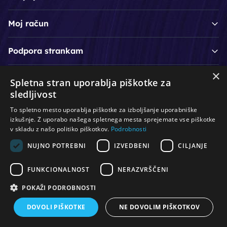
Moj račun
Podpora strankam
×
Spletna stran uporablja piškotke za
/
/
/
Lasje & nega las
Roke & nohti
Orodje - kozmetično
sledljivost
/
/
/
Noge & pedikura
Obraz & telo
Depilacijski izdelki
To spletno mesto uporablja piškotke za izboljšanje uporabniške
/
/
Oprema za salone
Čistoča & zaščita
Ostalo
izkušnje. Z uporabo našega spletnega mesta sprejemate vse piškotke
v skladu z našo politiko piškotkov.
Podrobnosti
NUJNO POTREBNI
IZVEDBENI
CILJANJE
© Vse pravice pridržane. Produkcija:
PNV d.o.o.
FUNKCIONALNOST
NERAZVRŠČENI
POKAŽI PODROBNOSTI
DOVOLI PIŠKOTKE
NE DOVOLIM PIŠKOTKOV