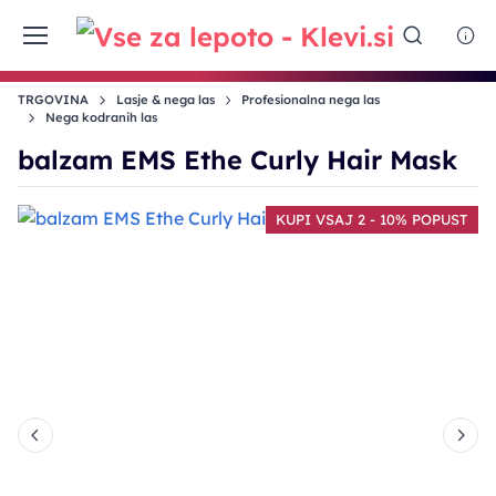
TRGOVINA
Lasje & nega las
Profesionalna nega las
Nega kodranih las
balzam EMS Ethe Curly Hair Mask
T
KUPI VSAJ 2 - 10% POPUST