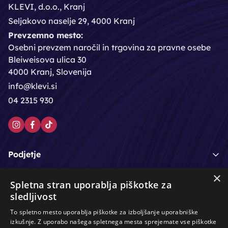
KLEVI, d.o.o., Kranj
Seljakovo naselje 29, 4000 Kranj
Prevzemno mesto:
Osebni prevzem naročil in trgovina za pravne osebe
Bleiweisova ulica 30
4000 Kranj, Slovenija
info@klevi.si
04 2315 930
Podjetje
×
Moj račun
Spletna stran uporablja piškotke za
sledljivost
Podpora strankam
To spletno mesto uporablja piškotke za izboljšanje uporabniške
izkušnje. Z uporabo našega spletnega mesta sprejemate vse piškotke