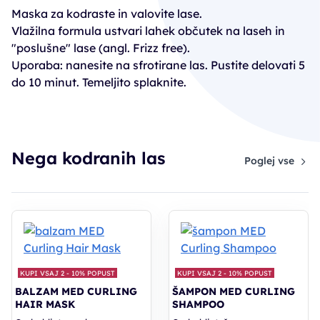
Maska za kodraste in valovite lase.
Vlažilna formula ustvari lahek občutek na laseh in
"poslušne" lase (angl. Frizz free).
Uporaba: nanesite na sfrotirane las. Pustite delovati 5
do 10 minut. Temeljito splaknite.
Nega kodranih las
Poglej vse
KUPI VSAJ 2 - 10% POPUST
KUPI VSAJ 2 - 10% POPUST
BALZAM MED CURLING
ŠAMPON MED CURLING
HAIR MASK
SHAMPOO