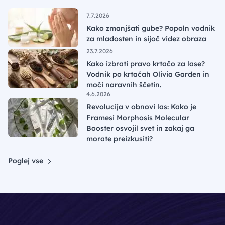
7.7.2026
Kako zmanjšati gube? Popoln vodnik
za mladosten in sijoč videz obraza
23.7.2026
Kako izbrati pravo krtačo za lase?
Vodnik po krtačah Olivia Garden in
moči naravnih ščetin.
4.6.2026
Revolucija v obnovi las: Kako je
Framesi Morphosis Molecular
Booster osvojil svet in zakaj ga
morate preizkusiti?
Poglej vse