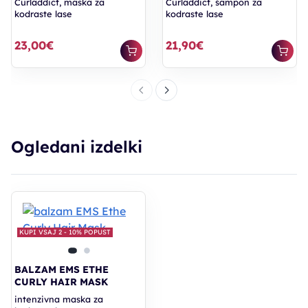
Curladdict, maska za
Curladdict, šampon za
kodraste lase
kodraste lase
23,00€
21,90€
Ogledani izdelki
KUPI VSAJ 2 - 10% POPUST
BALZAM EMS ETHE
CURLY HAIR MASK
intenzivna maska za