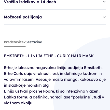
Vračilo izdelkov v 14 dneh
Možnosti pošiljanja
balzam EMS Ethe Curly Hair Mask
Predstavitev
Sestavine
18,80€
EMSIBETH - LINIJA ETHE - CURLY HAIR MASK
Ethe je luksuzna negavalna liniija podjetja Emsibeth.
Ethe Curls daje vitalnost, lesk in definicijo kodrom in
valovitim lasem. Vsebuje maslo manga, kokosovo olje
in sladkorje morskih alg.
Linija ustvari prožne kodre, ki so intenzivno vlaženi.
Lahka formula definira, naredi lase "poslušne", tudi v
vlažnem okolju.