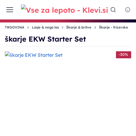
TRGOVINA
Lasje & nega las
Škarje & britve
Škarje - frizerske
škarje EKW Starter Set
-30%