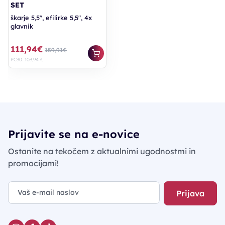
SET
škarje 5,5", efilirke 5,5", 4x
glavnik
111,94€
159,91€
PC30: 103,94 €
Prijavite se na e-novice
Ostanite na tekočem z aktualnimi ugodnostmi in
promocijami!
Prijava