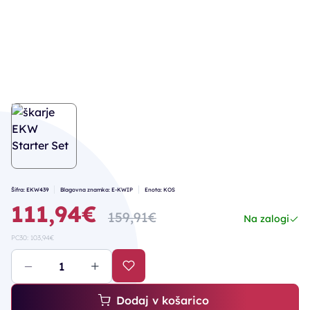
Šifra: EKW439
Blagovna znamka: E-KWIP
Enota: KOS
111,94€
159,91€
Na zalogi
PC30: 103,94€
Dodaj v košarico