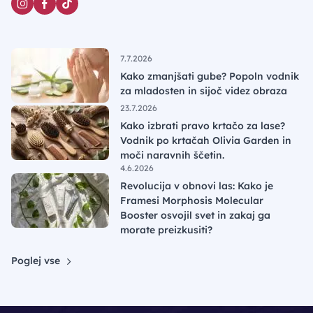
7.7.2026
Kako zmanjšati gube? Popoln vodnik
za mladosten in sijoč videz obraza
23.7.2026
Kako izbrati pravo krtačo za lase?
Vodnik po krtačah Olivia Garden in
moči naravnih ščetin.
4.6.2026
Revolucija v obnovi las: Kako je
Framesi Morphosis Molecular
Booster osvojil svet in zakaj ga
morate preizkusiti?
Poglej vse