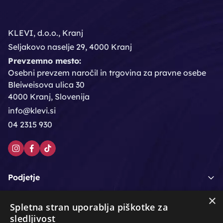
KLEVI, d.o.o., Kranj
Seljakovo naselje 29, 4000 Kranj
Prevzemno mesto:
Osebni prevzem naročil in trgovina za pravne osebe
Bleiweisova ulica 30
4000 Kranj, Slovenija
info@klevi.si
04 2315 930
Podjetje
×
Moj račun
Spletna stran uporablja piškotke za
sledljivost