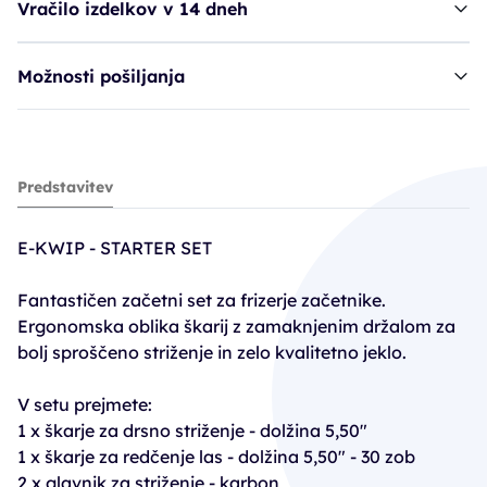
Vračilo izdelkov v 14 dneh
Možnosti pošiljanja
škarje EKW Starter Set
Predstavitev
111,94€
159,91€
E-KWIP - STARTER SET
PC30: 103,94€
Fantastičen začetni set za frizerje začetnike.
Ergonomska oblika škarij z zamaknjenim držalom za
bolj sproščeno striženje in zelo kvalitetno jeklo.
V setu prejmete:
1 x škarje za drsno striženje - dolžina 5,50"
1 x škarje za redčenje las - dolžina 5,50" - 30 zob
2 x glavnik za striženje - karbon