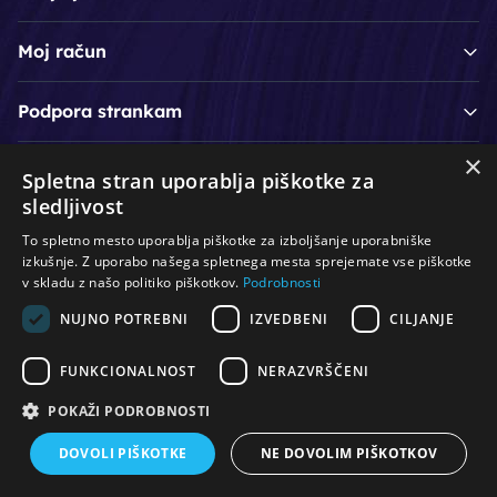
Moj račun
Podpora strankam
×
Spletna stran uporablja piškotke za
/
/
/
Lasje & nega las
Roke & nohti
Orodje - kozmetično
sledljivost
/
/
/
Noge & pedikura
Obraz & telo
Depilacijski izdelki
To spletno mesto uporablja piškotke za izboljšanje uporabniške
/
/
Oprema za salone
Čistoča & zaščita
Ostalo
izkušnje. Z uporabo našega spletnega mesta sprejemate vse piškotke
v skladu z našo politiko piškotkov.
Podrobnosti
NUJNO POTREBNI
IZVEDBENI
CILJANJE
© Vse pravice pridržane. Produkcija:
PNV d.o.o.
FUNKCIONALNOST
NERAZVRŠČENI
POKAŽI PODROBNOSTI
DOVOLI PIŠKOTKE
NE DOVOLIM PIŠKOTKOV