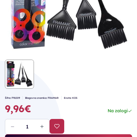
Šifra: F91009
Blagovna znamka: FRAMAR
Enota: KOS
9,96€
Na zalogi