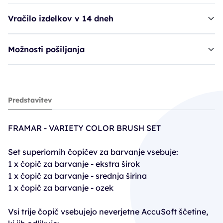
Vračilo izdelkov v 14 dneh
Možnosti pošiljanja
čopič FRR barvanje, set - 3 kosi, črni
Predstavitev
9,96€
FRAMAR - VARIETY COLOR BRUSH SET
Set superiornih čopičev za barvanje vsebuje:
1 x čopič za barvanje - ekstra širok
1 x čopič za barvanje - srednja širina
1 x čopič za barvanje - ozek
Vsi trije čopič vsebujejo neverjetne AccuSoft ščetine,