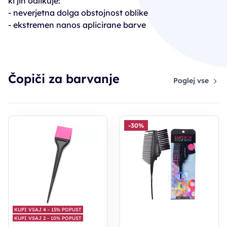
ki jih odlikuje:
- neverjetna dolga obstojnost oblike
- ekstremen nanos aplicirane barve
Čopiči za barvanje
Poglej vse
-30%
KUPI VSAJ 4 - 15% POPUST
KUPI VSAJ 2 - 10% POPUST