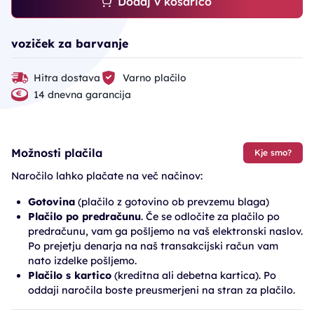
Dodaj v košarico
voziček za barvanje
Hitra dostava
Varno plačilo
14 dnevna garancija
Možnosti plačila
Kje smo?
Naročilo lahko plačate na več načinov:
Gotovina
(plačilo z gotovino ob prevzemu blaga)
Plačilo po predračunu
. Če se odločite za plačilo po
predračunu, vam ga pošljemo na vaš elektronski naslov.
Po prejetju denarja na naš transakcijski račun vam
nato izdelke pošljemo.
Plačilo s kartico
(kreditna ali debetna kartica). Po
oddaji naročila boste preusmerjeni na stran za plačilo.