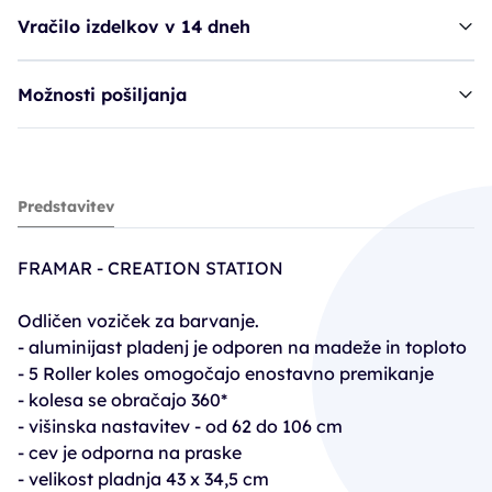
Vračilo izdelkov v 14 dneh
Možnosti pošiljanja
voziček FRR Creation Station
Predstavitev
111,92€
139,90€
FRAMAR - CREATION STATION
PC30: 104,92€
Odličen voziček za barvanje.
- aluminijast pladenj je odporen na madeže in toploto
- 5 Roller koles omogočajo enostavno premikanje
- kolesa se obračajo 360*
- višinska nastavitev - od 62 do 106 cm
- cev je odporna na praske
- velikost pladnja 43 x 34,5 cm