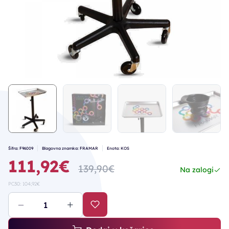
Šifra: F96009
Blagovna znamka: FRAMAR
Enota: KOS
111,92€
139,90€
Na zalogi
PC30: 104,92€